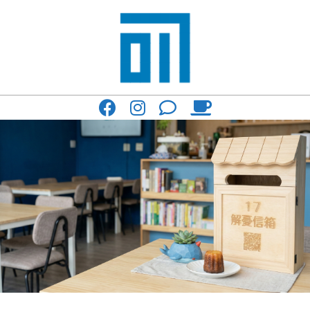
Skip
to
content
017
Primary
Cafe'
Navigation
與
Menu
你
一
起
咖
啡
館