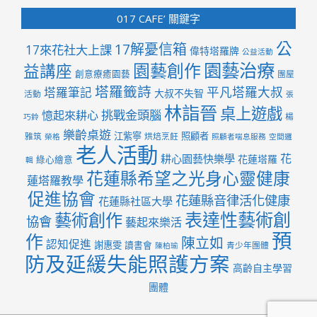
GOOGLE搜尋本站
017 CAFE’ 關鍵字
公
17解憂信箱
17來花社大上課
偉特塔羅牌
公益活動
園藝治療
園藝創作
益講座
創意療癒園藝
團屋
塔羅籤詩
平凡塔羅大叔
塔羅筆記
大叔不失智
活動
張
林詣晉
桌上遊戲
挑戰金頭腦
憶起來耕心
楊
巧鈴
樂齡桌遊
江紫寧
照顧者
雅筑
烘焙烹飪
榮格
照顧者喘息服務
空間邏
老人活動
花
耕心園藝快樂學
花蓮塔羅
綠心繪意
輯
花蓮縣希望之光身心靈健康
蓮塔羅教學
促進協會
花蓮縣音律活化健康
花蓮縣社區大學
表達性藝術創
藝術創作
協會
藝起來樂活
預
作
陳立如
認知促進
謝惠雯
讀書會
青少年團體
陳柏瑜
防及延緩失能照護方案