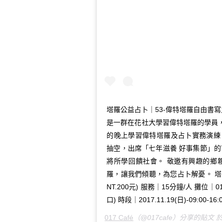
塔羅公益占卜｜53-偉特塔羅自由書寫
是一群在花社大學習偉特塔羅的學員
的晚上學習偉特塔羅及占卜實務演練。
抽空，出席「七年滋養 好事集節」
將所學回饋社會。 敬邀有興趣的鄉
羅，讓我們傾聽，為您占卜解憂。 塔羅
NT.200元) 服務｜15分鐘/人 攤位｜
口) 時段｜2017.11.19(日)-09:00-16:
017 Café
（@017cafe）分享的貼文 