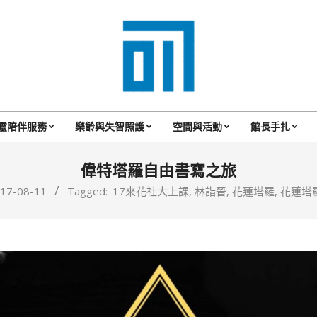
017
Cafe'
靈陪伴服務
樂齡與失智照護
空間與活動
館長手扎
Primary
與
Navigation
偉特塔羅自由書寫之旅
你
Menu
17-08-11
Tagged:
17來花社大上課
,
林詣晉
,
花蓮塔羅
,
花蓮塔
一
起
咖
啡
館