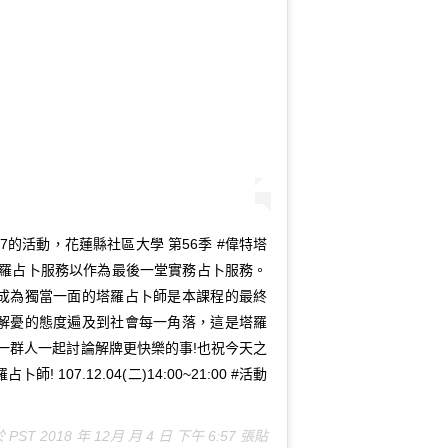
7的活動，花蓮縣社區大學 第56季 #偉特塔
塔羅占卜服務以作為最後一堂實務占卜服務。
成為獨當一面的塔羅占卜師是本課程的最終
解憂的態度遍及到社會每一角落，這是塔羅
一群人一起討論解牌更快樂的事!也祝今天之
107.12.04(二)14:00~21:00 #活動
於
PST 2018 年 12月 月 4 日 下午 6:57
張貼