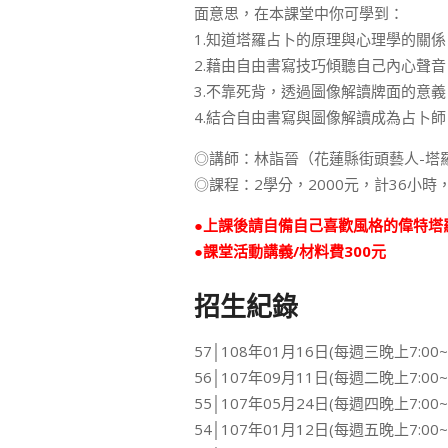
面意思，在本課堂中你可學到：
1.知道塔羅占卜的原理與心理學的關係
2.藉由自由書寫技巧傾聽自己內心聲音
3.不靠死背，透過圖像解讀牌面的意義
4.結合自由書寫與圖像解讀成為占卜師
◎講師：林詣晉（花蓮縣街頭藝人-塔
◎課程：2學分，2000元，計36小時，
●上課後請自備自己喜歡風格的偉特塔羅
●課堂活動講義/材料費300元
招生紀錄
57│108年01月16日(每週三晚上7:00~9
56│107年09月11日(每週二晚上7:00~9
55│107年05月24日(每週四晚上7:00~9
54│107年01月12日(每週五晚上7:00~9