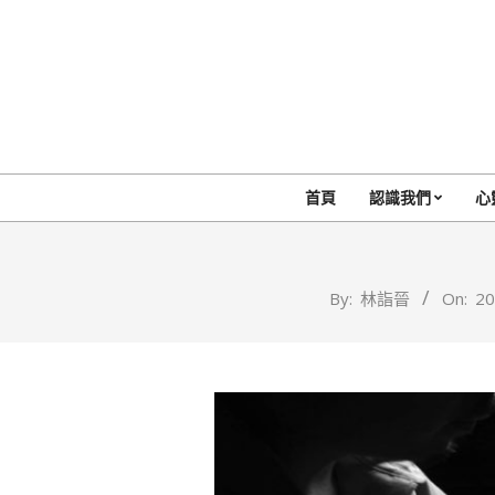
Skip
to
content
首頁
認識我們
心
By:
林詣晉
On:
20