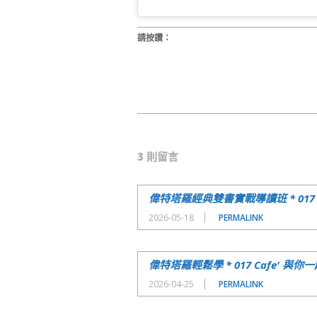
請按讚：
2017-
08-
3 則留言
11
偉特塔羅經典雙書實戰導讀班 * 017 
2026-05-18
PERMALINK
偉特塔羅輕鬆學 * 017 Cafe' 與
2026-04-25
PERMALINK