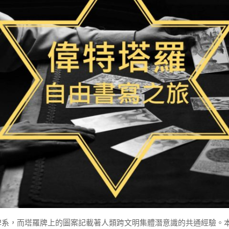
，而塔羅牌上的圖案記載著人類跨文明集體潛意識的共通經驗。本