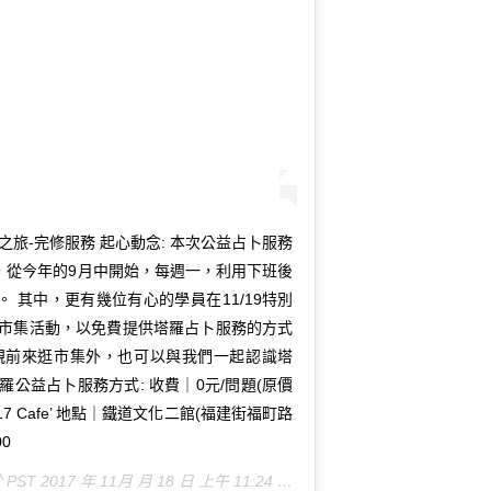
之旅-完修服務 起心動念: 本次公益占卜服務
，從今年的9月中開始，每週一，利用下班後
 其中，更有幾位有心的學員在11/19特別
的市集活動，以免費提供塔羅占卜服務的方式
親前來逛市集外，也可以與我們一起認識塔
公益占卜服務方式: 收費｜0元/問題(原價
017 Cafe’ 地點｜鐵道文化二館(福建街福町路
00
於
PST 2017 年 11月 月 18 日 上午 11:24
張貼