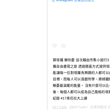
在 Instagram 查看這則貼文
算塔羅 解你憂 這次藉由市集小旅行3.
羅自由書寫之旅 透過隨喜方式提供
能讓每一位對塔羅有興趣的人都可以
目標，而每人可以貢獻所學，將傾聽
解憂最溫暖的能量。 沒有什麼可以比
後，每個人都可以成為自己風格的塔羅占卜師! 
紀錄 #17來花社大上課
017 Café
（@017cafe）分享的貼文 