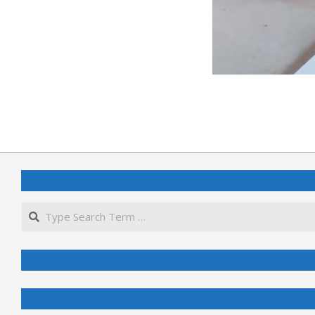
2020-
11-
07