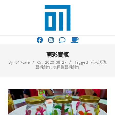
Skip
to
content
017
Primary
Cafe'
Navigation
與
Menu
萌彩寶瓶
你
By:
017cafe
On:
2020-08-27
Tagged:
老人活動
,
藝術創作
,
表達性藝術創作
一
起
咖
啡
館