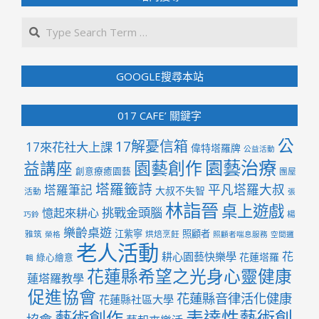
Search
GOOGLE搜尋本站
017 CAFE’ 關鍵字
公
17解憂信箱
17來花社大上課
偉特塔羅牌
公益活動
園藝治療
園藝創作
益講座
創意療癒園藝
團屋
塔羅籤詩
平凡塔羅大叔
塔羅筆記
大叔不失智
活動
張
林詣晉
桌上遊戲
挑戰金頭腦
憶起來耕心
楊
巧鈴
樂齡桌遊
江紫寧
照顧者
雅筑
烘焙烹飪
榮格
照顧者喘息服務
空間邏
老人活動
花
耕心園藝快樂學
花蓮塔羅
綠心繪意
輯
花蓮縣希望之光身心靈健康
蓮塔羅教學
促進協會
花蓮縣音律活化健康
花蓮縣社區大學
表達性藝術創
藝術創作