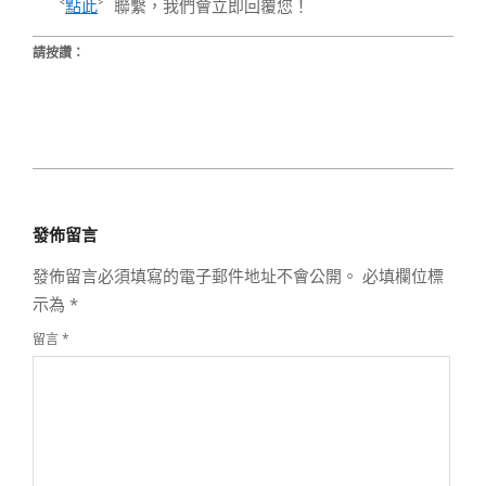
〝
點此
〞聯繫，我們會立即回覆您！
請按讚：
2020-
08-
發佈留言
27
發佈留言必須填寫的電子郵件地址不會公開。
必填欄位標
示為
*
留言
*