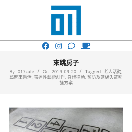
Skip
to
content
017
Primary
Cafe'
Navigation
與
Menu
來跳房子
你
By:
017cafe
On:
2019-09-20
Tagged:
老人活動
,
藝起來樂活
,
表達性藝術創作
,
身體律動
,
預防及延緩失能照
一
護方案
起
咖
啡
館