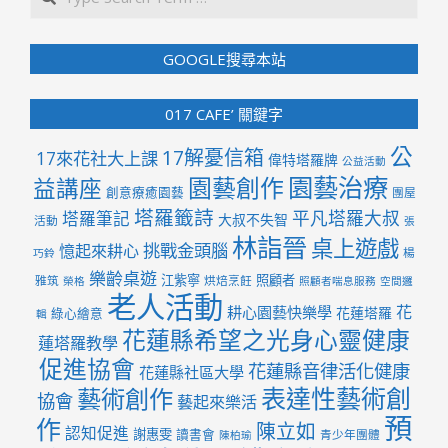
GOOGLE搜尋本站
017 CAFE’ 關鍵字
公
17解憂信箱
17來花社大上課
偉特塔羅牌
公益活動
園藝治療
園藝創作
益講座
創意療癒園藝
團屋
塔羅籤詩
平凡塔羅大叔
塔羅筆記
大叔不失智
活動
張
林詣晉
桌上遊戲
挑戰金頭腦
憶起來耕心
楊
巧鈴
樂齡桌遊
江紫寧
照顧者
雅筑
烘焙烹飪
榮格
照顧者喘息服務
空間邏
老人活動
花
耕心園藝快樂學
花蓮塔羅
綠心繪意
輯
花蓮縣希望之光身心靈健康
蓮塔羅教學
促進協會
花蓮縣音律活化健康
花蓮縣社區大學
表達性藝術創
藝術創作
協會
藝起來樂活
預
作
陳立如
認知促進
謝惠雯
讀書會
青少年團體
陳柏瑜