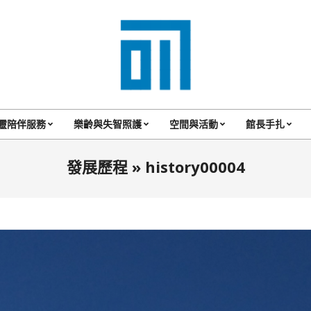
017
Cafe'
靈陪伴服務
樂齡與失智照護
空間與活動
館長手扎
Primary
與
Navigation
發展歷程 »
history00004
你
Menu
一
起
咖
啡
館