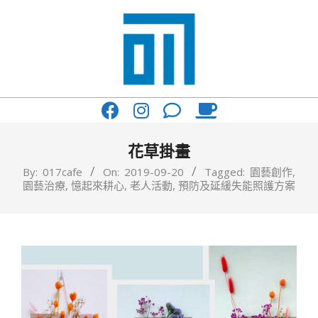
Skip
to
content
017
Primary
Cafe'
Navigation
與
Menu
花草掛畫
你
By:
017cafe
On:
2019-09-20
Tagged:
園藝創作
,
園藝治療
,
憶起來耕心
,
老人活動
,
預防及延緩失能照護方案
一
起
咖
啡
館