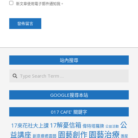
新文章使用電子郵件通知我。
站內搜尋
Search
GOOGLE搜尋本站
017 CAFE’ 關鍵字
公
17解憂信箱
17來花社大上課
偉特塔羅牌
公益活動
園藝治療
園藝創作
益講座
創意療癒園藝
團屋