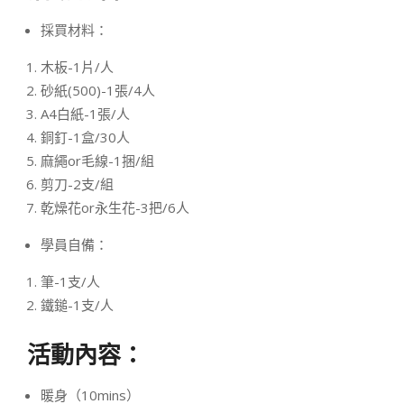
採買材料：
木板-1片/人
砂紙(500)-1張/4人
A4白紙-1張/人
銅釘-1盒/30人
麻繩or毛線-1捆/組
剪刀-2支/組
乾燥花or永生花-3把/6人
學員自備：
筆-1支/人
鐵鎚-1支/人
活動內容：
暖身（10mins）