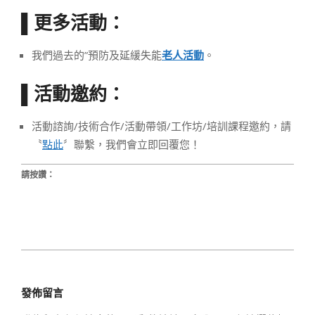
更多活動：
▌
我們過去的”預防及延緩失能
老人活動
。
活動邀約：
▌
活動諮詢/技術合作/活動帶領/工作坊/培訓課程邀約，請
〝
點此
〞聯繫，我們會立即回覆您！
請按讚：
2019-
09-
發佈留言
20