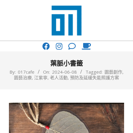
Skip
to
content
017
Primary
Cafe'
Navigation
與
Menu
葉脈小書籤
你
By:
017cafe
On:
2024-06-08
Tagged:
園藝創作
,
園藝治療
,
江紫寧
,
老人活動
,
預防及延緩失能照護方案
一
起
咖
啡
館