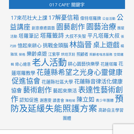
017 CAFE’ 關鍵字
公
17解憂信箱
17來花社大上課
偉特塔羅牌
公益活動
園藝治療
園藝創作
益講座
創意療癒園藝
團屋
塔羅籤詩
平凡塔羅大叔
塔羅筆記
大叔不失智
活動
張
林詣晉
桌上遊戲
挑戰金頭腦
憶起來耕心
楊
巧鈴
樂齡桌遊
江紫寧
照顧者
雅筑
烘焙烹飪
榮格
照顧者喘息服務
空間邏
老人活動
花
耕心園藝快樂學
花蓮塔羅
綠心繪意
輯
花蓮縣希望之光身心靈健康
蓮塔羅教學
促進協會
花蓮縣音律活化健康
花蓮縣社區大學
表達性藝術創
藝術創作
協會
藝起來樂活
預
作
陳立如
認知促進
謝惠雯
讀書會
青少年團體
陳柏瑜
防及延緩失能照護方案
高齡自主學習
團體