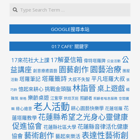
Search
GOOGLE搜尋本站
017 CAFE’ 關鍵字
公
17解憂信箱
17來花社大上課
偉特塔羅牌
公益活動
園藝治療
園藝創作
益講座
創意療癒園藝
團屋
塔羅籤詩
平凡塔羅大叔
塔羅筆記
大叔不失智
活動
張
林詣晉
桌上遊戲
挑戰金頭腦
憶起來耕心
楊
巧鈴
樂齡桌遊
江紫寧
照顧者
雅筑
烘焙烹飪
榮格
照顧者喘息服務
空間邏
老人活動
花
耕心園藝快樂學
花蓮塔羅
綠心繪意
輯
花蓮縣希望之光身心靈健康
蓮塔羅教學
促進協會
花蓮縣音律活化健康
花蓮縣社區大學
表達性藝術創
藝術創作
協會
藝起來樂活