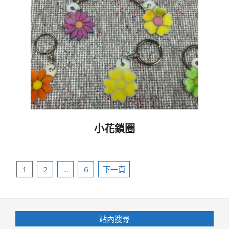
小花鎖圈
2023-
05-
文
31
1
2
...
6
下一頁
章
分
頁
站內搜尋