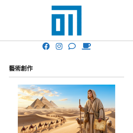
Skip
to
content
017
Primary
Cafe'
Navigation
與
Menu
藝術創作
你
一
起
咖
啡
館