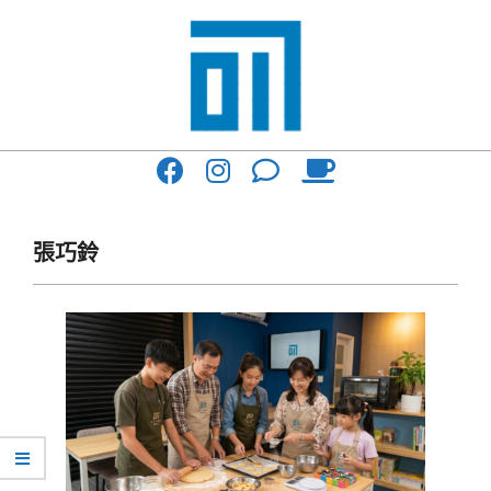
Skip
to
content
017
Primary
Cafe'
Navigation
與
Menu
張巧鈴
你
一
起
咖
啡
館