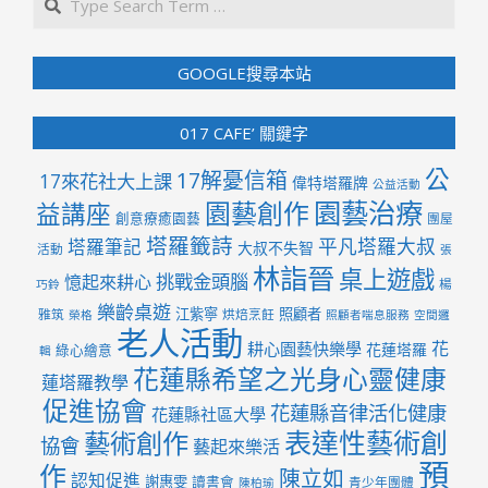
GOOGLE搜尋本站
017 CAFE’ 關鍵字
公
17解憂信箱
17來花社大上課
偉特塔羅牌
公益活動
園藝治療
園藝創作
益講座
創意療癒園藝
團屋
塔羅籤詩
平凡塔羅大叔
塔羅筆記
大叔不失智
活動
張
林詣晉
桌上遊戲
挑戰金頭腦
憶起來耕心
楊
巧鈴
樂齡桌遊
江紫寧
照顧者
雅筑
烘焙烹飪
榮格
照顧者喘息服務
空間邏
老人活動
花
耕心園藝快樂學
花蓮塔羅
綠心繪意
輯
花蓮縣希望之光身心靈健康
蓮塔羅教學
促進協會
花蓮縣音律活化健康
花蓮縣社區大學
表達性藝術創
藝術創作
協會
藝起來樂活
預
作
陳立如
認知促進
謝惠雯
讀書會
青少年團體
陳柏瑜