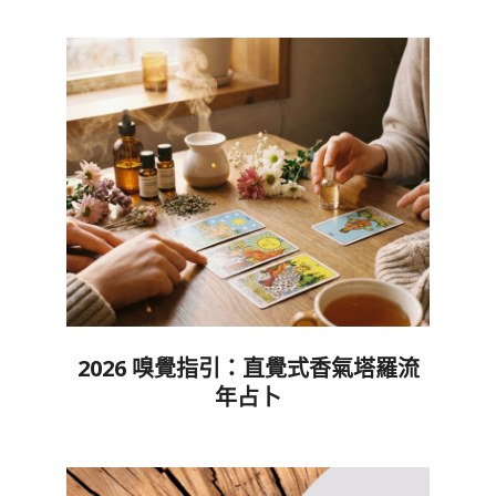
02-
11
2026 嗅覺指引：直覺式香氣塔羅流
年占卜
2025-
12-
29