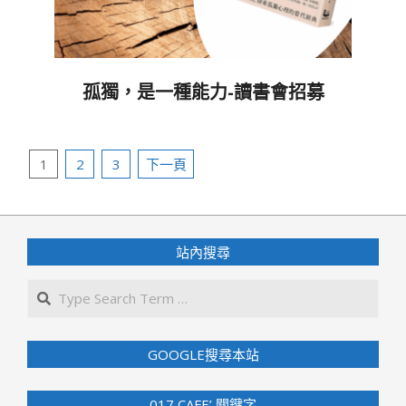
孤獨，是一種能力-讀書會招募
2025-
07-
文
08
1
2
3
下一頁
章
分
頁
站內搜尋
Search
GOOGLE搜尋本站
017 CAFE’ 關鍵字