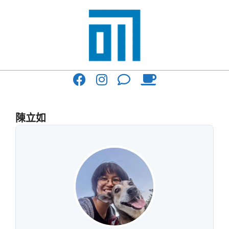
Skip
to
content
017
Primary
Cafe'
Navigation
與
Menu
陳立如
你
一
起
咖
啡
館