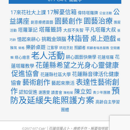
公
17解憂信箱
17來花社大上課
偉特塔羅牌
公益活動
園藝治療
園藝創作
益講座
創意療癒園藝
團屋
塔羅籤詩
平凡塔羅大叔
塔羅筆記
大叔不失智
活動
張
林詣晉
桌上遊戲
挑戰金頭腦
憶起來耕心
楊
巧鈴
樂齡桌遊
江紫寧
照顧者
雅筑
烘焙烹飪
榮格
照顧者喘息服務
空間邏
老人活動
花
耕心園藝快樂學
花蓮塔羅
綠心繪意
輯
花蓮縣希望之光身心靈健康
蓮塔羅教學
促進協會
花蓮縣音律活化健康
花蓮縣社區大學
表達性藝術創
藝術創作
協會
藝起來樂活
預
作
陳立如
認知促進
謝惠雯
讀書會
青少年團體
陳柏瑜
防及延緩失能照護方案
高齡自主學習
團體
©2017 017 Cafe' │花蓮塔羅占卜、療癒手作、解憂咖啡館