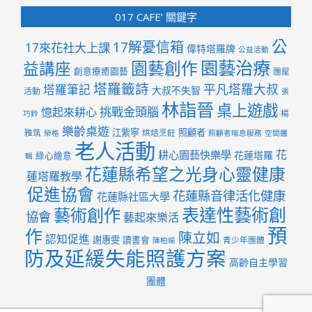
017 CAFE’ 關鍵字
公
17解憂信箱
17來花社大上課
偉特塔羅牌
公益活動
園藝治療
園藝創作
益講座
創意療癒園藝
團屋
塔羅籤詩
平凡塔羅大叔
塔羅筆記
大叔不失智
活動
張
林詣晉
桌上遊戲
挑戰金頭腦
憶起來耕心
楊
巧鈴
樂齡桌遊
江紫寧
照顧者
雅筑
烘焙烹飪
榮格
照顧者喘息服務
空間邏
老人活動
花
耕心園藝快樂學
花蓮塔羅
綠心繪意
輯
花蓮縣希望之光身心靈健康
蓮塔羅教學
促進協會
花蓮縣音律活化健康
花蓮縣社區大學
表達性藝術創
藝術創作
協會
藝起來樂活
預
作
陳立如
認知促進
謝惠雯
讀書會
青少年團體
陳柏瑜
防及延緩失能照護方案
高齡自主學習
團體