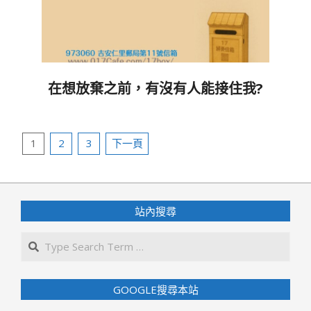
在想放棄之前，有沒有人能接住我?
2026-
02-
文
20
1
2
3
下一頁
章
分
頁
站內搜尋
Search
GOOGLE搜尋本站