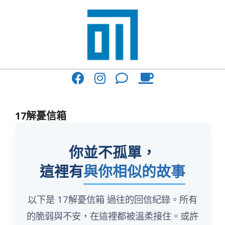
Skip
to
content
017
Primary
Cafe'
Navigation
與
Menu
17解憂信箱
你
一
你並不孤單，
起
這裡有
與你相似的故事
咖
啡
以下是 17解憂信箱 過往的回信紀錄。所有
館
的脆弱與不安，在這裡都被溫柔接住。或許