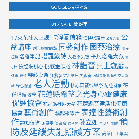
GOOGLE搜尋本站
017 CAFE’ 關鍵字
公
17解憂信箱
17來花社大上課
偉特塔羅牌
公益活動
園藝治療
園藝創作
益講座
創意療癒園藝
團屋
塔羅籤詩
平凡塔羅大叔
塔羅筆記
大叔不失智
活動
張
林詣晉
桌上遊戲
挑戰金頭腦
憶起來耕心
楊
巧鈴
樂齡桌遊
江紫寧
照顧者
雅筑
烘焙烹飪
榮格
照顧者喘息服務
空間邏
老人活動
花
耕心園藝快樂學
花蓮塔羅
綠心繪意
輯
花蓮縣希望之光身心靈健康
蓮塔羅教學
促進協會
花蓮縣音律活化健康
花蓮縣社區大學
表達性藝術創
藝術創作
協會
藝起來樂活
預
作
陳立如
認知促進
謝惠雯
讀書會
青少年團體
陳柏瑜
防及延緩失能照護方案
高齡自主學習