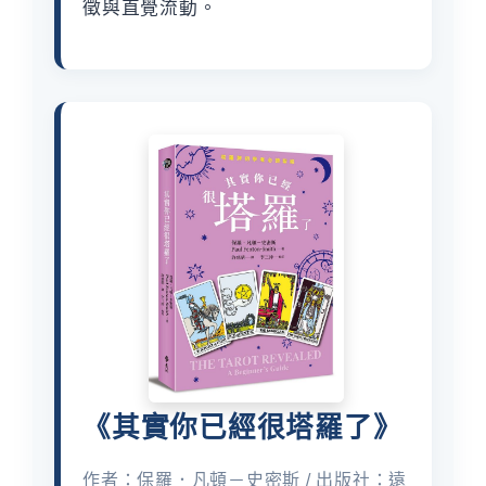
徵與直覺流動。
《其實你已經很塔羅了》
作者：保羅．凡頓－史密斯 / 出版社：遠