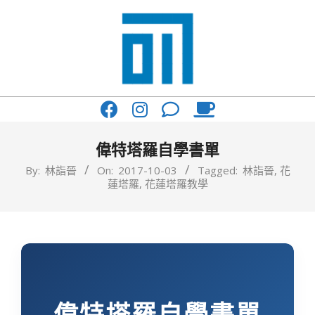
Skip
to
content
017
Primary
Cafe'
Navigation
與
Menu
偉特塔羅自學書單
你
By:
林詣晉
On:
2017-10-03
Tagged:
林詣晉
,
花
蓮塔羅
,
花蓮塔羅教學
一
起
咖
啡
館