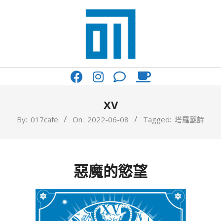
Skip
to
content
017
Primary
Cafe'
Navigation
與
Menu
XV
你
By:
017cafe
On:
2022-06-08
Tagged:
塔羅籤詩
一
起
咖
惡魔的慾望
啡
館