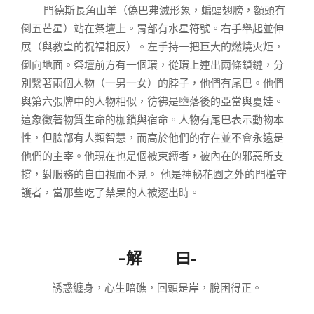
門德斯長角山羊（偽巴弗滅形象，蝙蝠翅膀，額頭有
倒五芒星）站在祭壇上。胃部有水星符號。右手舉起並伸
展（與教皇的祝福相反）。左手持一把巨大的燃燒火炬，
倒向地面。祭壇前方有一個環，從環上連出兩條鎖鏈，分
別繫著兩個人物（一男一女）的脖子，他們有尾巴。他們
與第六張牌中的人物相似，彷彿是墮落後的亞當與夏娃。
這象徵著物質生命的枷鎖與宿命。人物有尾巴表示動物本
性，但臉部有人類智慧，而高於他們的存在並不會永遠是
他們的主宰。他現在也是個被束縛者，被內在的邪惡所支
撐，對服務的自由視而不見。 他是神秘花園之外的門檻守
護者，當那些吃了禁果的人被逐出時。
–
解 曰-
誘惑纏身，心生暗礁，回頭是岸，脫困得正。