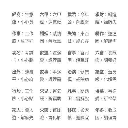
經商
：生意
六甲
：六甲
歲君
：今年
求財
：錢運
難，小心貪
虛，運氣低
凶，解脫需
阻，謹防失
作事
：工作
婚姻
：感情
失物
：東西
耕作
：運途
麻，放下好
困，解脫需
藏，戒心尋
困，解脫需
功名
：考試
家運
：運途
官事
：官司
六畜
：養寵
卡，小心路
變，調理需
困，解脫好
病，調養好
出外
：運氣
家事
：事途
治病
：健康
築室
：蓋房
平，小心麻
變，調理需
慎，戒除病
緩，化解需
行船
：工作
求兒
：運氣
凡事
：問題
墳墓
：事途
險，小心點
緩，祈福助
困，需解脫
變，祈福祭
來人
：貴人
求雨
：運途
移居
：搬家
年冬
：收成
遠，解麻先
險，需化解
慎，避險宜
困，調理需