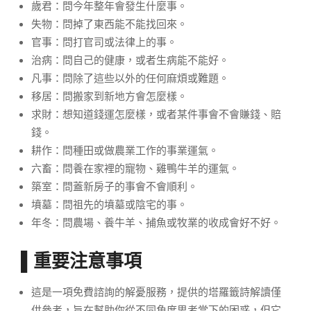
歲君
：問今年整年會發生什麼事。
失物
：問掉了東西能不能找回來。
官事
：問打官司或法律上的事。
治病
：問自己的健康，或者生病能不能好。
凡事
：問除了這些以外的任何麻煩或難題。
移居
：問搬家到新地方會怎麼樣。
求財
：想知道錢運怎麼樣，或者某件事會不會賺錢、賠
錢。
耕作
：問種田或做農業工作的事業運氣。
六畜
：問養在家裡的寵物、雞鴨牛羊的運氣。
築室
：問蓋新房子的事會不會順利。
墳墓
：問祖先的墳墓或陰宅的事。
年冬
：問農場、養牛羊、捕魚或牧業的收成會好不好。
▌
重要注意事項
這是一項免費諮詢的解憂服務，提供的塔羅籤詩解讀僅
供參考，旨在幫助你從不同角度思考當下的困惑，但它