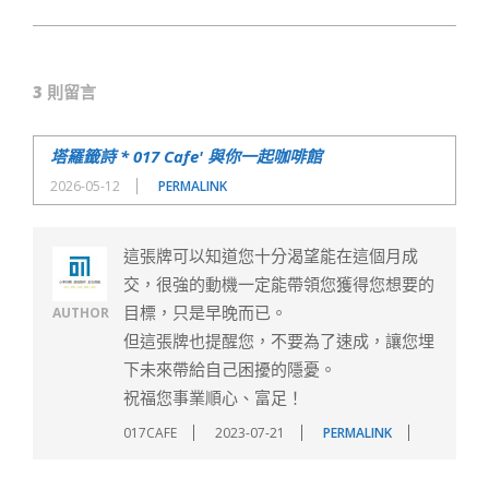
2022-
06-
3 則留言
08
塔羅籤詩 * 017 Cafe' 與你一起咖啡館
2026-05-12
PERMALINK
這張牌可以知道您十分渴望能在這個月成
交，很強的動機一定能帶領您獲得您想要的
目標，只是早晚而已。
AUTHOR
但這張牌也提醒您，不要為了速成，讓您埋
下未來帶給自己困擾的隱憂。
祝福您事業順心、富足！
017CAFE
2023-07-21
PERMALINK