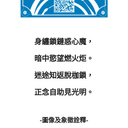
身纏鎖鏈惑心魔，
暗中慾望燃火炬。
迷途知返脫枷鎖，
正念自助見光明。
-圖像及象徵詮釋-