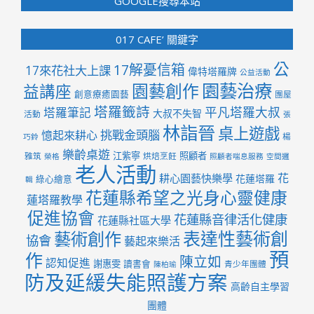
GOOGLE搜尋本站
017 CAFE’ 關鍵字
公
17解憂信箱
17來花社大上課
偉特塔羅牌
公益活動
園藝治療
園藝創作
益講座
創意療癒園藝
團屋
塔羅籤詩
平凡塔羅大叔
塔羅筆記
大叔不失智
活動
張
林詣晉
桌上遊戲
挑戰金頭腦
憶起來耕心
楊
巧鈴
樂齡桌遊
江紫寧
照顧者
雅筑
烘焙烹飪
榮格
照顧者喘息服務
空間邏
老人活動
花
耕心園藝快樂學
花蓮塔羅
綠心繪意
輯
花蓮縣希望之光身心靈健康
蓮塔羅教學
促進協會
花蓮縣音律活化健康
花蓮縣社區大學
表達性藝術創
藝術創作
協會
藝起來樂活
預
作
陳立如
認知促進
謝惠雯
讀書會
青少年團體
陳柏瑜
防及延緩失能照護方案
高齡自主學習
團體