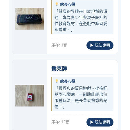
館長心得
「健康的界線來自於坦然的溝
通。專為青少年與親子設計的
性教育媒材，在遊戲中練習愛
與尊重。」
庫存: 1套
▶ 玩法說明
撲克牌
館長心得
「最經典的萬用遊戲。從撿紅
點到心臟病，一副牌能變出無
限種玩法，是長輩最熟悉的記
憶。」
庫存: 12套
▶ 玩法說明