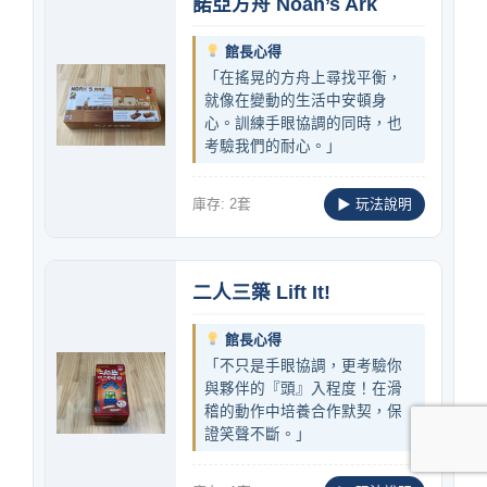
諾亞方舟 Noah’s Ark
館長心得
「在搖晃的方舟上尋找平衡，
就像在變動的生活中安頓身
心。訓練手眼協調的同時，也
考驗我們的耐心。」
庫存: 2套
▶ 玩法說明
二人三築 Lift It!
館長心得
「不只是手眼協調，更考驗你
與夥伴的『頭』入程度！在滑
稽的動作中培養合作默契，保
證笑聲不斷。」