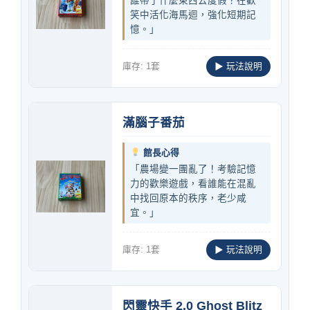
誰帶了什麼東西去度假？在歡
笑中活化海馬迴，強化短期記
憶。」
庫存: 1套
▶ 玩法說明
滿腦子番茄
館長心得
「農場變一團亂了！考驗記憶
力的歡樂遊戲，看誰能在混亂
中找回原本的秩序，老少咸
宜。」
庫存: 1套
▶ 玩法說明
閃靈快手 2.0 Ghost Blitz