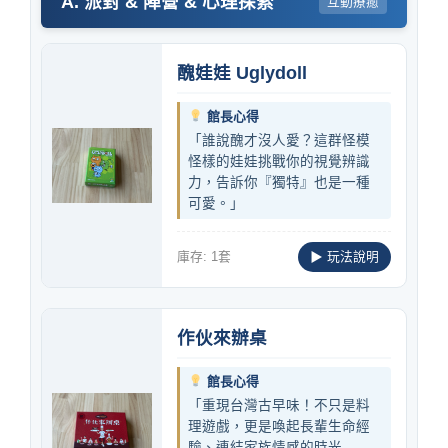
A. 派對 & 陣營 & 心理探索
互動療癒
醜娃娃 Uglydoll
館長心得
「誰說醜才沒人愛？這群怪模
怪樣的娃娃挑戰你的視覺辨識
力，告訴你『獨特』也是一種
可愛。」
庫存: 1套
▶ 玩法說明
作伙來辦桌
館長心得
「重現台灣古早味！不只是料
理遊戲，更是喚起長輩生命經
驗、連結家族情感的時光