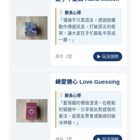
館長心得
「溝通不只靠語言。透過肢體
動作傳遞訊息，打破語言的框
架，讓大家在手忙腳亂中笑成
一團。」
庫存: 2套
▶ 玩法說明
練愛猜心 Love Guessing
館長心得
「愛情觀的價值澄清。在輕鬆
的猜題中，分享彼此對感情的
看法，是朋友聚會或聯誼的破
冰神器。」
庫存: 3套
▶ 玩法說明