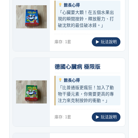
館長心得
「心臟要大顆！在五個水果出
現的瞬間按鈴，釋放壓力、打
破沈默的最佳破冰錘。」
庫存: 1套
▶ 玩法說明
德國心臟病 極限版
館長心得
「比普通版更瘋狂！加入了動
物干擾元素，你需要更高的專
注力來克制按鈴的衝動。」
庫存: 1套
▶ 玩法說明