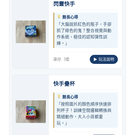
閃靈快手
館長心得
「大腦說抓紅色的瓶子，手卻
抓了綠色的鬼？整合視覺與動
作系統，極佳的認知彈性訓
練。」
庫存: 3套
▶ 玩法說明
快手疊杯
館長心得
「按照圖片的顏色順序快速排
列杯子！訓練空間邏輯轉換與
精細動作，大人小孩都愛
玩。」