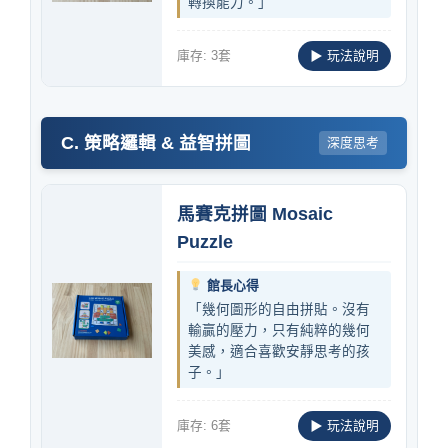
轉換能力。」
庫存: 3套
▶ 玩法說明
C. 策略邏輯 & 益智拼圖
深度思考
馬賽克拼圖 Mosaic
Puzzle
館長心得
「幾何圖形的自由拼貼。沒有
輸贏的壓力，只有純粹的幾何
美感，適合喜歡安靜思考的孩
子。」
庫存: 6套
▶ 玩法說明