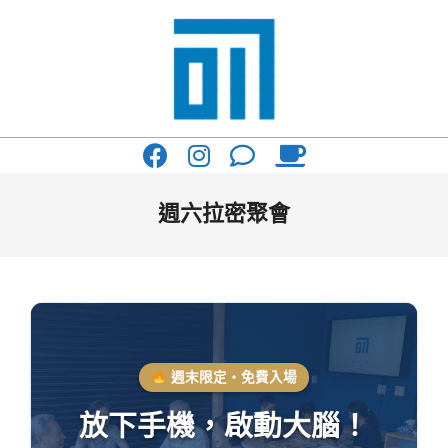
Skip
to
content
017
Primary
Cafe'
Navigation
與
Menu
週六拉密聚會
你
一
起
咖
啡
週末限定・免費入場
館
放下手機，啟動大腦！