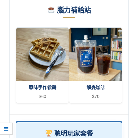
腦力補給站
原味手作鬆餅
解憂咖啡
$60
$70
聰明玩家套餐