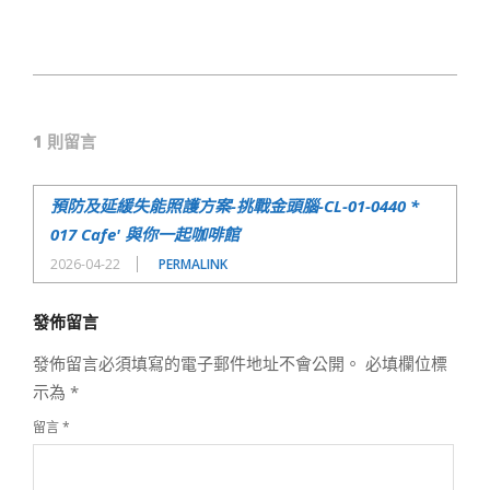
2021-
03-
1 則留言
19
預防及延緩失能照護方案-挑戰金頭腦-CL-01-0440 *
017 Cafe' 與你一起咖啡館
2026-04-22
PERMALINK
發佈留言
發佈留言必須填寫的電子郵件地址不會公開。
必填欄位標
示為
*
留言
*