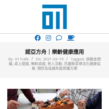
Skip
to
content
017
Primary
Cafe'
Navigation
與
Menu
諾亞方舟｜樂齡健康應用
你
By:
017cafe
On:
2021-03-19
Tagged:
挑戰金頭
腦
,
桌上遊戲
,
樂齡桌遊
,
老人活動
,
花蓮縣音律活化健康協
一
會
,
預防及延緩失能照護方案
起
咖
啡
館