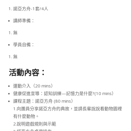
諾亞方舟-1套/4人
講師準備：
無
學員自備：
無
活動內容：
運動介入（20 mins）
健康促進宣導：認知訓練—記憶力是什麼?(10 mins）
課程主題：諾亞方舟 (80 mins）
1.向團員分享諾亞方舟的典故，並請長輩說說看動物園裡
有什麼動物。
2.說明遊戲規則與示範