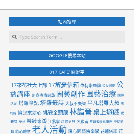
站內搜尋
Search
GOOGLE搜尋本站
017 CAFE’ 關鍵字
公
17解憂信箱
17來花社大上課
偉特塔羅牌
公益活動
園藝治療
園藝創作
益講座
創意療癒園藝
團屋
塔羅籤詩
平凡塔羅大叔
塔羅筆記
大叔不失智
活動
張
林詣晉
桌上遊戲
挑戰金頭腦
憶起來耕心
楊
巧鈴
樂齡桌遊
江紫寧
照顧者
雅筑
烘焙烹飪
榮格
照顧者喘息服務
空間邏
老人活動
花
耕心園藝快樂學
花蓮塔羅
綠心繪意
輯