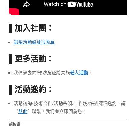
加入社團：
▌
銀髮活動設計很簡單
更多活動：
▌
我們過去的”預防及延緩失能
老人活動
。
活動邀約：
▌
活動諮詢/技術合作/活動帶領/工作坊/培訓課程邀約，請
〝
點此
〞聯繫，我們會立即回覆您！
請按讚：