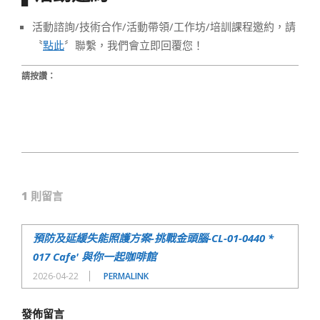
活動諮詢/技術合作/活動帶領/工作坊/培訓課程邀約，請
〝
點此
〞聯繫，我們會立即回覆您！
請按讚：
2021-
04-
1 則留言
08
預防及延緩失能照護方案-挑戰金頭腦-CL-01-0440 *
017 Cafe' 與你一起咖啡館
2026-04-22
PERMALINK
發佈留言