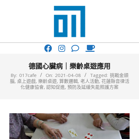
Skip
to
content
017
Primary
Cafe'
Navigation
與
Menu
德國心臟病｜樂齡桌遊應用
你
By:
017cafe
On:
2021-04-08
Tagged:
挑戰金頭
腦
,
桌上遊戲
,
樂齡桌遊
,
算數邏輯
,
老人活動
,
花蓮縣音律活
一
化健康協會
,
認知促進
,
預防及延緩失能照護方案
起
咖
啡
館