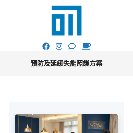
Skip
to
content
017
Primary
Cafe'
Navigation
與
Menu
預防及延緩失能照護方案
你
一
起
咖
啡
館