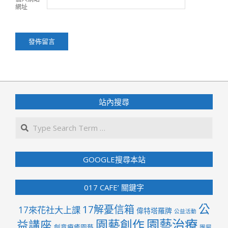
網址
站內搜尋
Search
GOOGLE搜尋本站
017 CAFE’ 關鍵字
公
17解憂信箱
17來花社大上課
偉特塔羅牌
公益活動
園藝治療
園藝創作
益講座
創意療癒園藝
團屋