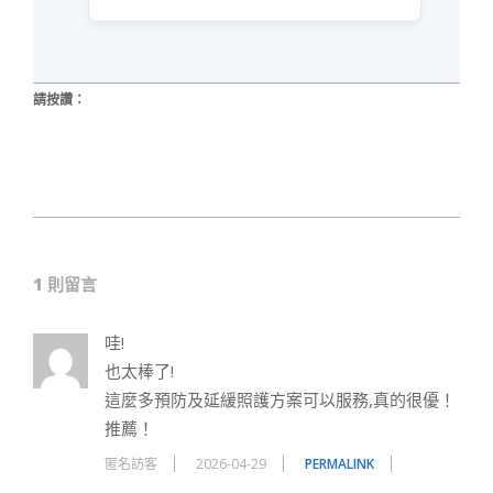
請按讚：
2020-
12-
1 則留言
18
哇!
也太棒了!
這麼多預防及延緩照護方案可以服務,真的很優！
推薦！
匿名訪客
2026-04-29
PERMALINK