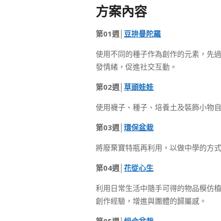
方案內容
第01週│
豆拚曼陀羅
使用不同的種子作為創作的元素，先
發情緒，促進社交互動。
第02週│
草頭娃娃
使用襪子、種子、培養土及裝飾小物
第03週│
環保盆栽
將廢棄寶特瓶再利用，以做中學的方
第04週│
花從心生
利用日常生活中隨手可得的物品模仿
創作經驗，增進與團體的歸屬感。