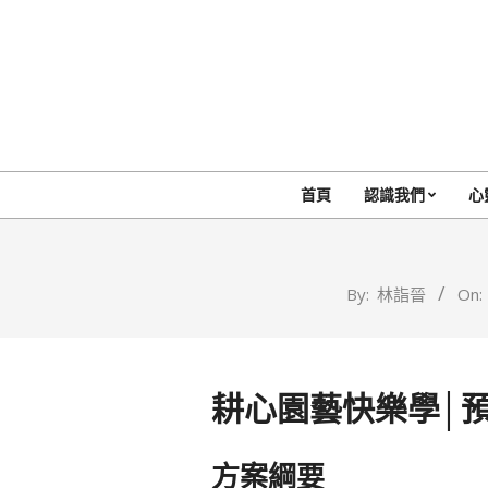
Skip
to
content
首頁
認識我們
心
By:
林詣晉
On:
耕心園藝快樂學│
方案綱要