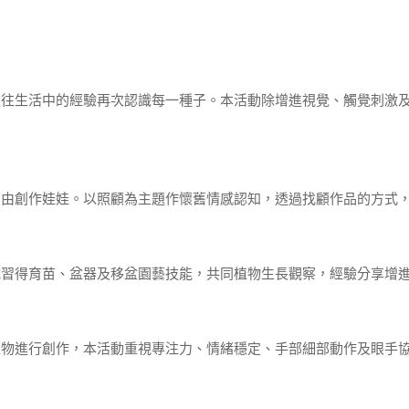
過往生活中的經驗再次認識每一種子。本活動除增進視覺、觸覺刺激
自由創作娃娃。以照顧為主題作懷舊情感認知，透過找顧作品的方式
式習得育苗、盆器及移盆園藝技能，共同植物生長觀察，經驗分享增
植物進行創作，本活動重視專注力、情緒穩定、手部細部動作及眼手