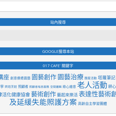
站內搜尋
Search
GOOGLE搜尋本站
017 CAFE’ 關鍵字
園藝治療
園藝創作
講座
塔羅筆記
創意療癒園藝
團屋活動
老人活動
耕心
紫寧
照顧者
綠心繪意
烘焙烹飪
照顧者喘息服務
空間邏輯
表達性藝術
藝術創作
律活化健康協會
藝起來樂活
及延緩失能照護方案
高齡自主學習團體