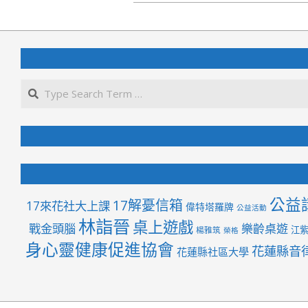
2017-
06-
19
公益
17解憂信箱
17來花社大上課
偉特塔羅牌
公益活動
林詣晉
桌上遊戲
戰金頭腦
樂齡桌遊
江
楊雅筑
榮格
身心靈健康促進協會
花蓮縣音
花蓮縣社區大學