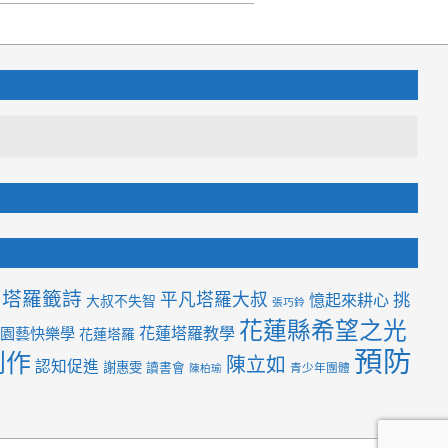
塔羅籤詩
平凡塔羅大叔
挑
憶起來耕心
大叔不失智
張巧鈴
花蓮縣希望之光
花蓮塔羅教學
園藝快樂學
花蓮塔羅
預防
創作
陳立如
認知促進
謝惠雯
讀書會
青少年團體
陳柏瑜