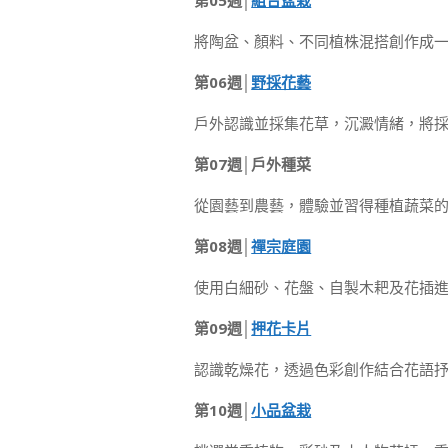
第05週│
組合盆栽
將陶盆、顏料、不同植株混搭創作成
第06週│
野採花藝
戶外認識並採集花草，沉澱情緒，將
第07週│戶外種菜
從園藝到農藝，體驗並習得種植蔬菜
第08週│
禪宗庭園
使用白細砂、花盤、自製木耙及花插
第09週│
押花卡片
認識乾燥花，透過色彩創作結合花語
第10週│
小品盆栽