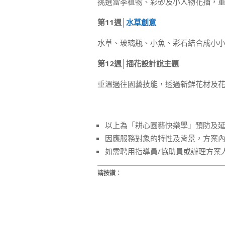
挑選當季植物、彩砂及小人物花插，
第11週│
水草創意
水草、玻璃瓶、小魚、彩石結合成小
第12週│插花設計說主題
重溫過往園藝技能，透過新鮮花材及
以上為「耕心園藝快樂學」預防及
因應服務對象的特性及背景，方案
如需聘用指導員/協助員或辦理方案
請按讚：