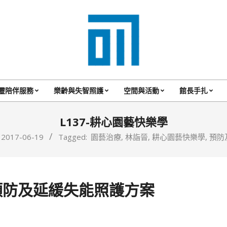
017
Cafe'
靈陪伴服務
樂齡與失智照護
空間與活動
館長手扎
Primary
與
Navigation
L137-耕心園藝快樂學
你
Menu
2017-06-19
Tagged:
園藝治療
,
林詣晉
,
耕心園藝快樂學
,
預防
一
起
咖
預防及延緩失能照護方案
啡
館