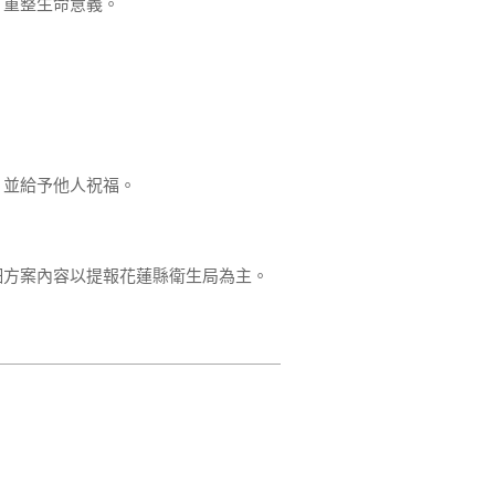
，重整生命意義。
。
，並給予他人祝福。
細方案內容以提報花蓮縣衛生局為主。