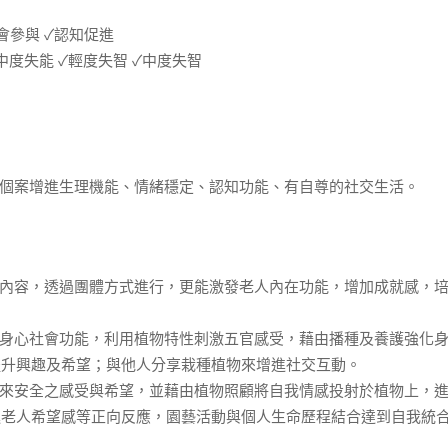
會參與 ✓認知促進
中度失能 ✓輕度失智 ✓中度失智
案增進生理機能、情緒穩定、認知功能、有自尊的社交生活。
容，透過團體方式進行，更能激發老人內在功能，增加成就感，培
心社會功能，利用植物特性刺激五官感受，藉由播種及養護強化身
提升興趣及希望；與他人分享栽種植物來增進社交互動。
安全之感受與希望，並藉由植物照顧將自我情感投射於植物上，進
進老人希望感等正向反應，園藝活動與個人生命歷程結合達到自我統