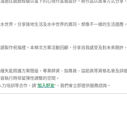
重溫過往園藝經驗以當下的心境作盆栽設計。將作品以故事方式分享
小水世界，分享陸地生活及水中世界的異同，想像不一樣的生活適應
花語製作祝福禮。本梯次方案活動回顧，分享自我感受及對未來期許
延緩失能照護方案簡版，專業師資、指導員、協助員等資格名單及詳
內容執行時保留彈性調整的空間。
人力培訓等合作，請”
加入好友
“，我們會立即提供服務諮詢。