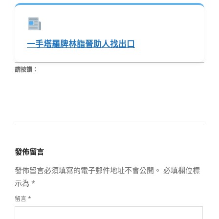
一手塔羅牌林詣晉助人找出口
請按讚：
2017-
11-
發佈留言
28
發佈留言必須填寫的電子郵件地址不會公開。
必填欄位標
示為
*
留言
*