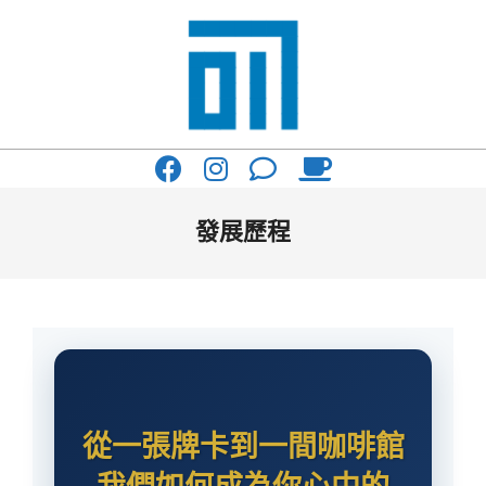
Skip
to
content
017
Primary
Cafe'
Navigation
與
Menu
發展歷程
你
一
起
咖
啡
從一張牌卡到一間咖啡館
館
我們如何成為你心中的