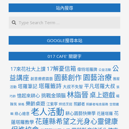
站內搜尋
Search
GOOGLE搜尋本站
017 CAFE’ 關鍵字
公
17解憂信箱
17來花社大上課
偉特塔羅牌
公益活動
園藝治療
園藝創作
益講座
創意療癒園藝
團屋
塔羅籤詩
平凡塔羅大叔
塔羅筆記
大叔不失智
活動
張
林詣晉
桌上遊戲
挑戰金頭腦
憶起來耕心
楊
巧鈴
樂齡桌遊
江紫寧
照顧者
雅筑
烘焙烹飪
榮格
照顧者喘息服務
空間邏
老人活動
花
耕心園藝快樂學
花蓮塔羅
綠心繪意
輯
花蓮縣希望之光身心靈健康
蓮塔羅教學