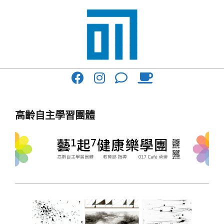
Skip
to
content
017
Primary
Cafe'
Navigation
與
Menu
高齡自主學習團體
你
一
起
咖
啡
館