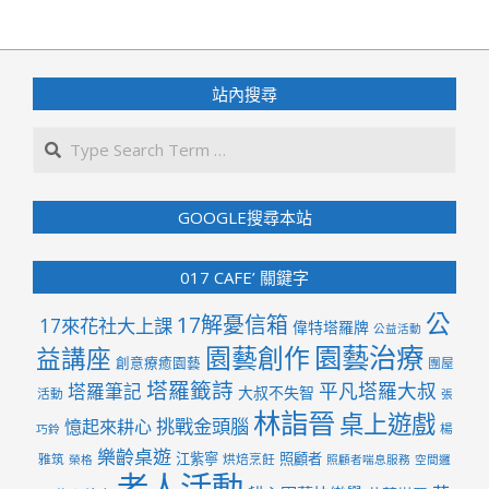
02
站內搜尋
Search
GOOGLE搜尋本站
017 CAFE’ 關鍵字
公
17解憂信箱
17來花社大上課
偉特塔羅牌
公益活動
園藝治療
園藝創作
益講座
創意療癒園藝
團屋
塔羅籤詩
平凡塔羅大叔
塔羅筆記
大叔不失智
活動
張
林詣晉
桌上遊戲
挑戰金頭腦
憶起來耕心
楊
巧鈴
樂齡桌遊
江紫寧
照顧者
雅筑
烘焙烹飪
榮格
照顧者喘息服務
空間邏
老人活動