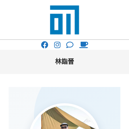
Skip
to
content
017
Primary
Cafe'
Navigation
與
Menu
林詣晉
你
一
起
咖
啡
館