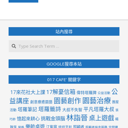
站內搜尋
Search
GOOGLE搜尋本站
017 CAFE’ 關鍵字
公
17解憂信箱
17來花社大上課
偉特塔羅牌
公益活動
園藝治療
園藝創作
益講座
創意療癒園藝
團屋
塔羅籤詩
平凡塔羅大叔
塔羅筆記
大叔不失智
活動
張
林詣晉
桌上遊戲
挑戰金頭腦
憶起來耕心
楊
巧鈴
樂齡桌遊
江紫寧
照顧者
雅筑
烘焙烹飪
榮格
照顧者喘息服務
空間邏