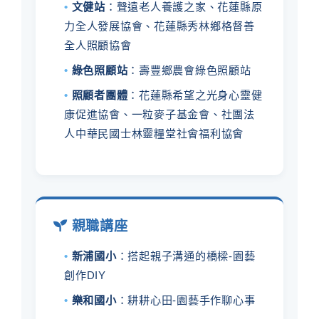
•
文健站
：聲遠老人養護之家、花蓮縣原
力全人發展協會、花蓮縣秀林鄉格督善
全人照顧協會
•
綠色照顧站
：壽豐鄉農會綠色照顧站
•
照顧者團體
：花蓮縣希望之光身心靈健
康促進協會、一粒麥子基金會、社團法
人中華民國士林靈糧堂社會福利協會
親職講座
•
新浦國小
：搭起親子溝通的橋樑-園藝
創作DIY
•
樂和國小
：耕耕心田-園藝手作聊心事