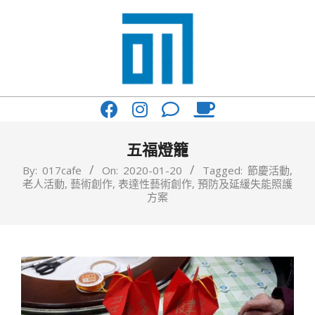
Skip
to
content
017
Primary
Cafe'
Navigation
與
Menu
五福燈籠
你
By:
017cafe
On:
2020-01-20
Tagged:
節慶活動
,
老人活動
,
藝術創作
,
表達性藝術創作
,
預防及延緩失能照護
一
方案
起
咖
啡
館