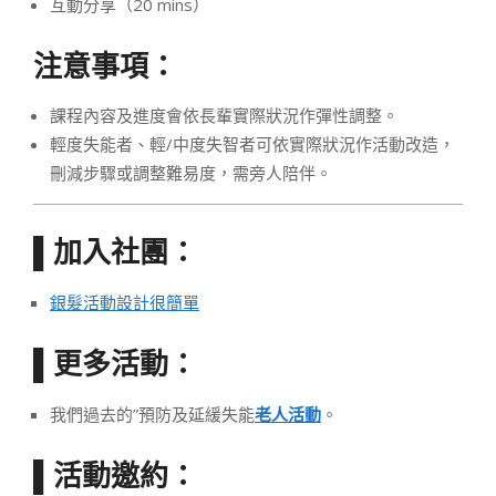
互動分享（20 mins）
注意事項：
課程內容及進度會依長輩實際狀況作彈性調整。
輕度失能者、輕/中度失智者可依實際狀況作活動改造，
刪減步驟或調整難易度，需旁人陪伴。
加入社團：
▌
銀髮活動設計很簡單
更多活動：
▌
我們過去的”預防及延緩失能
老人活動
。
活動邀約：
▌