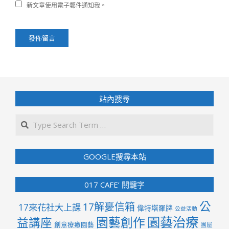
新文章使用電子郵件通知我。
站內搜尋
Search
GOOGLE搜尋本站
017 CAFE’ 關鍵字
公
17解憂信箱
17來花社大上課
偉特塔羅牌
公益活動
園藝治療
園藝創作
益講座
創意療癒園藝
團屋