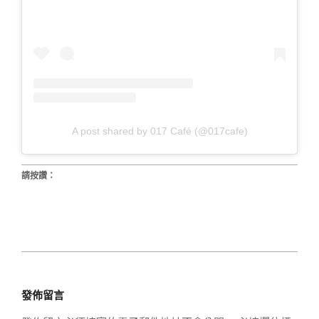
A post shared by 017 Café (@017cafe)
請按讚：
2020-
01-
發佈留言
20