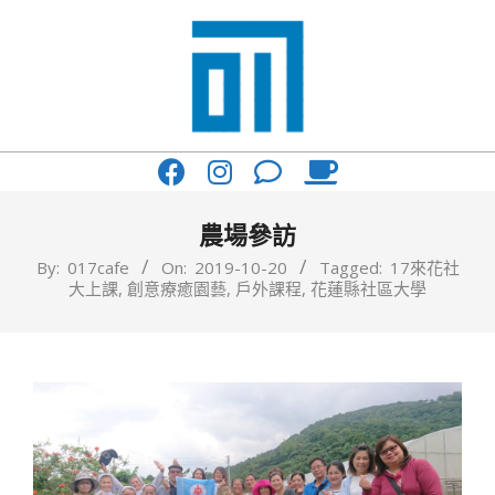
Skip
to
content
017
Primary
Cafe'
Navigation
與
Menu
農場參訪
你
By:
017cafe
On:
2019-10-20
Tagged:
17來花社
大上課
,
創意療癒園藝
,
戶外課程
,
花蓮縣社區大學
一
起
咖
啡
館