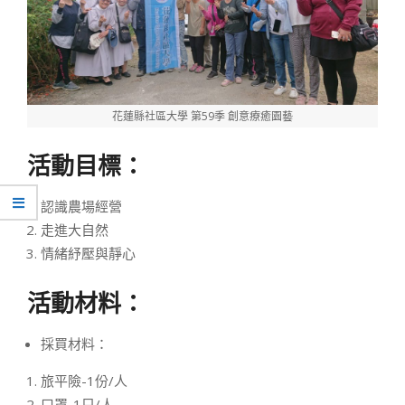
花蓮縣社區大學 第59季 創意療癒園藝
活動目標：
認識農場經營
走進大自然
情緒紓壓與靜心
活動材料：
採買材料：
旅平險-1份/人
口罩-1只/人