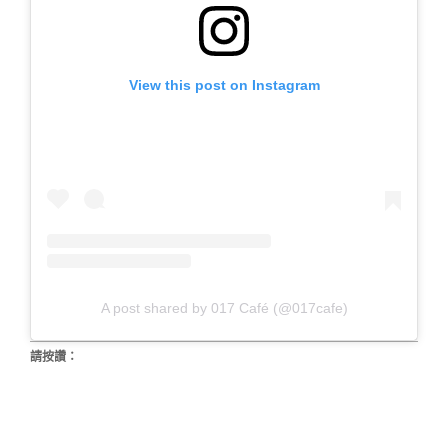
View this post on Instagram
A post shared by 017 Café (@017cafe)
請按讚：