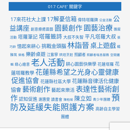
017 CAFE’ 關鍵字
公
17解憂信箱
17來花社大上課
偉特塔羅牌
公益活動
園藝治療
園藝創作
益講座
創意療癒園藝
團屋
塔羅籤詩
平凡塔羅大叔
塔羅筆記
大叔不失智
活動
張
林詣晉
桌上遊戲
挑戰金頭腦
憶起來耕心
楊
巧鈴
樂齡桌遊
江紫寧
照顧者
雅筑
烘焙烹飪
榮格
照顧者喘息服務
空間邏
老人活動
花
耕心園藝快樂學
花蓮塔羅
綠心繪意
輯
花蓮縣希望之光身心靈健康
蓮塔羅教學
促進協會
花蓮縣音律活化健康
花蓮縣社區大學
表達性藝術創
藝術創作
協會
藝起來樂活
預
作
陳立如
認知促進
謝惠雯
讀書會
青少年團體
陳柏瑜
防及延緩失能照護方案
高齡自主學習
團體