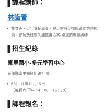
▌課程講師：
林詣晉
雙寶爸、少年隊輔導員、兒少家庭促進追蹤關懷訪視
員、預防及延緩失能照護方案-桌遊類專業講師
▌招生紀錄
東里國小-多元學習中心
花蓮縣富里鄉道化路74號
68│111年11月19日
（每週六 下午 14：00－16：30）
▌課程報名：