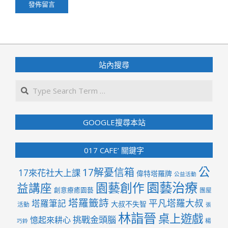
站內搜尋
Search
GOOGLE搜尋本站
017 CAFE’ 關鍵字
公
17解憂信箱
17來花社大上課
偉特塔羅牌
公益活動
園藝治療
園藝創作
益講座
創意療癒園藝
團屋
塔羅籤詩
平凡塔羅大叔
塔羅筆記
大叔不失智
活動
張
林詣晉
桌上遊戲
挑戰金頭腦
憶起來耕心
楊
巧鈴