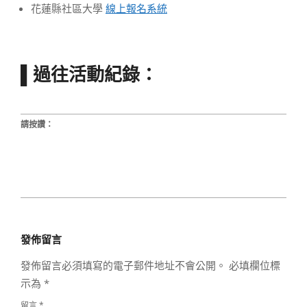
花蓮縣社區大學
線上報名系統
▌過往活動紀錄：
請按讚：
2022-
10-
發佈留言
26
發佈留言必須填寫的電子郵件地址不會公開。
必填欄位標
示為
*
留言
*