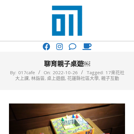
Skip
to
content
017
Primary
Cafe'
Navigation
與
Menu
聊育親子桌遊￼
你
By:
017cafe
On:
2022-10-26
Tagged:
17來花社
大上課
,
林詣晉
,
桌上遊戲
,
花蓮縣社區大學
,
親子互動
一
起
咖
啡
館