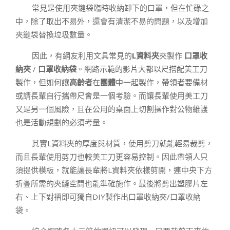
常見是使用夾鏈袋臨時收納卸下的口罩，但在忙碌之
中，除了取出不易外，還會有清潔不易的問題，以及增加
夾鏈袋替換垃圾數量。
因此，有網友利用文具常見的
L資料夾
夾製作
口罩收
納夾
/
口罩收納袋
。網路示範的影片大都以尺搭配美工刀
製作，但如何讓
高齡者
在
團體
中一起製作，帶領者要備材
或請長輩自行攜帶尺會是一個考驗。而讓長輩使用美工刀
又是另一個風險，且在公用的桌面上切割操作對公物維護
也是活動規劃的必須考量。
其實L資料夾的厚度與材質，使用剪刀就能輕易裁剪，
而且長輩使用剪刀也較美工刀更容易控制。因此帶領人只
須提供模板，就能讓長輩將L資料夾依樣剪開，連中央下方
折疊所需的夾縫空間也能準確施作。最後將剪出塑膠片左
右、上下對褶即可獨自DIY製作出口罩收納夾/口罩收納
袋。