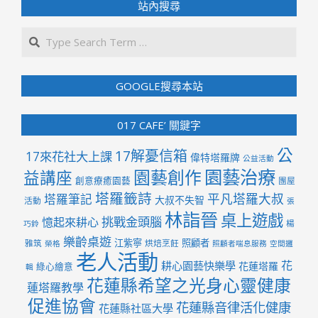
站內搜尋
Search
GOOGLE搜尋本站
017 CAFE’ 關鍵字
公
17解憂信箱
17來花社大上課
偉特塔羅牌
公益活動
園藝治療
園藝創作
益講座
創意療癒園藝
團屋
塔羅籤詩
平凡塔羅大叔
塔羅筆記
大叔不失智
活動
張
林詣晉
桌上遊戲
挑戰金頭腦
憶起來耕心
楊
巧鈴
樂齡桌遊
江紫寧
照顧者
雅筑
烘焙烹飪
榮格
照顧者喘息服務
空間邏
老人活動
花
耕心園藝快樂學
花蓮塔羅
綠心繪意
輯
花蓮縣希望之光身心靈健康
蓮塔羅教學
促進協會
花蓮縣音律活化健康
花蓮縣社區大學