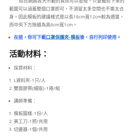
綜合網路各大示範的資訊可以發現，只要裁剪下來的
範圍可以涵蓋整個口罩即可，不須留太多空間也不需太合
身。因此模板的建議樣式是以長18cm寬12cm較為適當，
而中央下方隙縫為高6cm寬1cm。
在這，你可下載
口罩保護夾-模板
後，自行列印使用。
活動材料：
採買材料：
L資料夾-1只/人
雙面膠帶(細版)-1捲/組
講師準備：
模板圖樣-1份/人
美工刀-1把/共用
切邊器-1個/共用