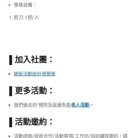
學員自備：
剪刀-1把/人
加入社團：
▌
銀髮活動設計很簡單
更多活動：
▌
我們過去的”預防及延緩失能
老人活動
。
活動邀約：
▌
活動諮詢/技術合作/活動帶領/工作坊/培訓課程邀約，請