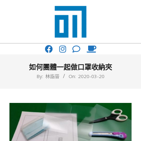
Skip
to
content
017
Primary
Cafe'
Navigation
與
Menu
如何團體一起做口罩收納夾
你
By:
林詣晉
On:
2020-03-20
一
起
咖
啡
館