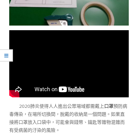
2020肺炎使得人人進出公眾場域都需戴上
口罩
預防病
毒傳染，在場所切換間，脫戴的收納是一個問題。如果直
接將口罩放入口袋中，可能會與錢幣、鑰匙等雜物混雜而
有受病菌的汙染的風險。