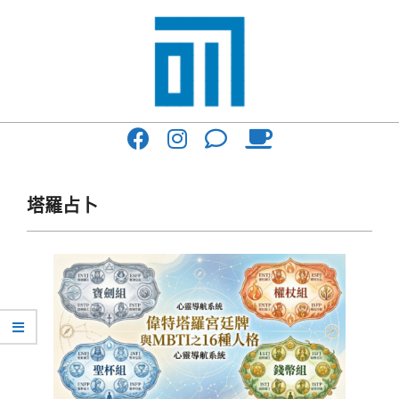
Skip
to
content
017
Primary
Cafe'
Navigation
與
Menu
塔羅占卜
你
一
起
咖
啡
館