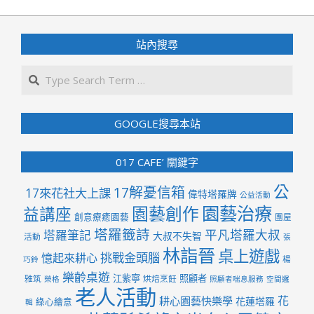
站內搜尋
Search
GOOGLE搜尋本站
017 CAFE’ 關鍵字
公
17解憂信箱
17來花社大上課
偉特塔羅牌
公益活動
園藝治療
園藝創作
益講座
創意療癒園藝
團屋
塔羅籤詩
平凡塔羅大叔
塔羅筆記
大叔不失智
活動
張
林詣晉
桌上遊戲
挑戰金頭腦
憶起來耕心
楊
巧鈴
樂齡桌遊
江紫寧
照顧者
雅筑
烘焙烹飪
榮格
照顧者喘息服務
空間邏
老人活動
花
耕心園藝快樂學
花蓮塔羅
綠心繪意
輯