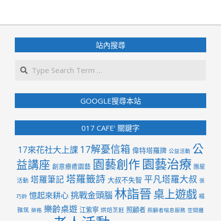
站內搜尋
Search
GOOGLE搜尋本站
017 CAFE’ 關鍵字
公
17解憂信箱
17來花社大上課
偉特塔羅牌
公益活動
園藝治療
園藝創作
益講座
創意療癒園藝
團屋
塔羅籤詩
平凡塔羅大叔
塔羅筆記
大叔不失智
活動
張
林詣晉
桌上遊戲
挑戰金頭腦
憶起來耕心
楊
巧鈴
樂齡桌遊
江紫寧
照顧者
雅筑
烘焙烹飪
榮格
照顧者喘息服務
空間邏