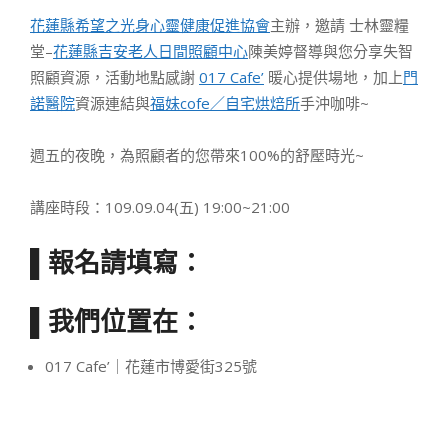
花蓮縣希望之光身心靈健康促進協會
主辦，邀請 士林
靈糧
堂
–
花蓮縣吉安老人日間照顧中心
陳美婷督導與您分享失智
照顧資源，活動地點感謝
017 Cafe’
暖心提供場地，加上
門
諾醫院
資源連結與
福妹cofe
／自宅烘焙所
手沖咖啡~
週五的夜晚，為照顧者的您帶來100%的舒壓時光~
講座時段：109.09.04(五) 19:00~21:00
▌報名請填寫：
▌我們位置在：
017 Cafe’｜花蓮市博愛街325號