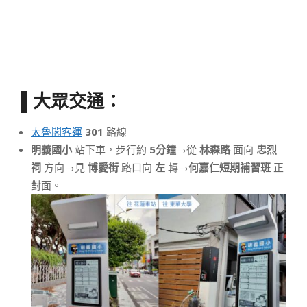
▌大眾交通：
太魯閣客運
301
路線
明義國小
站下車，步行約
5分鐘
→從
林森路
面向
忠烈
祠
方向→見
博愛街
路口向
左
轉→
何嘉仁短期補習班
正
對面。