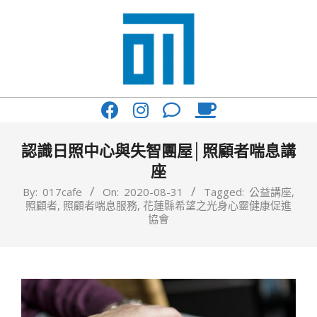
Skip
to
content
017
Primary
Cafe'
Navigation
與
Menu
認識日照中心與失智團屋│照顧者喘息講
你
座
一
By:
017cafe
On:
2020-08-31
Tagged:
公益講座
,
照顧者
,
照顧者喘息服務
,
花蓮縣希望之光身心靈健康促進
起
協會
咖
啡
館