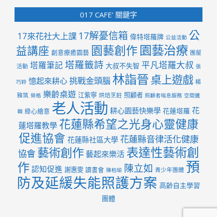
017 CAFE’ 關鍵字
公
17解憂信箱
17來花社大上課
偉特塔羅牌
公益活動
園藝治療
園藝創作
益講座
創意療癒園藝
團屋
塔羅籤詩
平凡塔羅大叔
塔羅筆記
大叔不失智
活動
張
林詣晉
桌上遊戲
挑戰金頭腦
憶起來耕心
楊
巧鈴
樂齡桌遊
江紫寧
照顧者
雅筑
烘焙烹飪
榮格
照顧者喘息服務
空間邏
老人活動
花
耕心園藝快樂學
花蓮塔羅
綠心繪意
輯
花蓮縣希望之光身心靈健康
蓮塔羅教學
促進協會
花蓮縣音律活化健康
花蓮縣社區大學
表達性藝術創
藝術創作
協會
藝起來樂活
預
作
陳立如
認知促進
謝惠雯
讀書會
青少年團體
陳柏瑜
防及延緩失能照護方案
高齡自主學習
團體