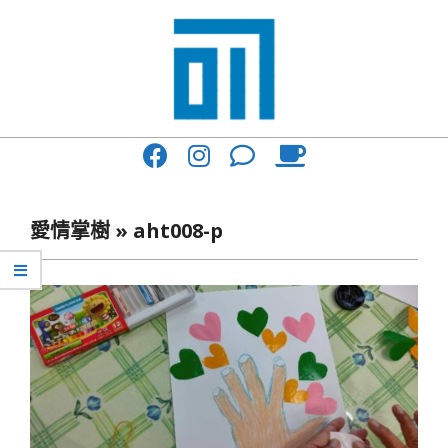
Skip
to
content
017
Primary
Cafe'
Navigation
與
Menu
愛情掌樹 »
aht008-p
你
一
起
咖
啡
館