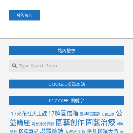
站內搜尋
Search
GOOGLE搜尋本站
017 CAFE’ 關鍵字
公
17解憂信箱
17來花社大上課
偉特塔羅牌
公益活動
園藝治療
園藝創作
益講座
創意療癒園藝
團屋
塔羅籤詩
平凡塔羅大叔
塔羅筆記
大叔不失智
活動
張