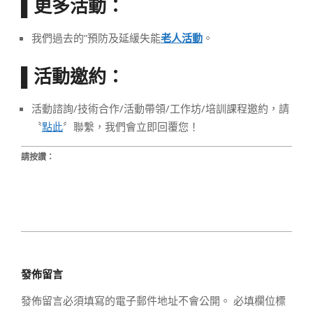
更多活動：
▌
我們過去的”預防及延緩失能
老人活動
。
活動邀約：
▌
活動諮詢/技術合作/活動帶領/工作坊/培訓課程邀約，請
〝
點此
〞聯繫，我們會立即回覆您！
請按讚：
2023-
03-
發佈留言
29
發佈留言必須填寫的電子郵件地址不會公開。
必填欄位標