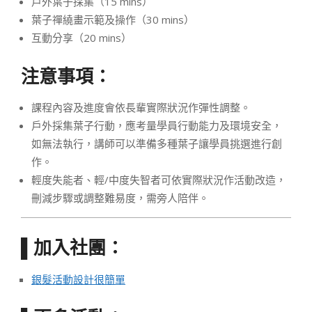
戶外葉子採集（15 mins）
葉子禪繞畫示範及操作（30 mins）
互動分享（20 mins）
注意事項：
課程內容及進度會依長輩實際狀況作彈性調整。
戶外採集葉子行動，應考量學員行動能力及環境安全，
如無法執行，講師可以準備多種葉子讓學員挑選進行創
作。
輕度失能者、輕/中度失智者可依實際狀況作活動改造，
刪減步驟或調整難易度，需旁人陪伴。
加入社團：
▌
銀髮活動設計很簡單