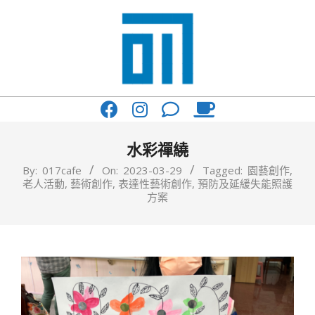
Skip
to
content
017
Primary
Cafe'
Navigation
與
Menu
水彩禪繞
你
By:
017cafe
On:
2023-03-29
Tagged:
園藝創作
,
老人活動
,
藝術創作
,
表達性藝術創作
,
預防及延緩失能照護
一
方案
起
咖
啡
館