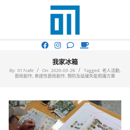
Skip
to
content
017
Primary
Cafe'
Navigation
與
Menu
我家冰箱
你
By:
017cafe
On:
2020-03-26
Tagged:
老人活動
,
藝術創作
,
表達性藝術創作
,
預防及延緩失能照護方案
一
起
咖
啡
館