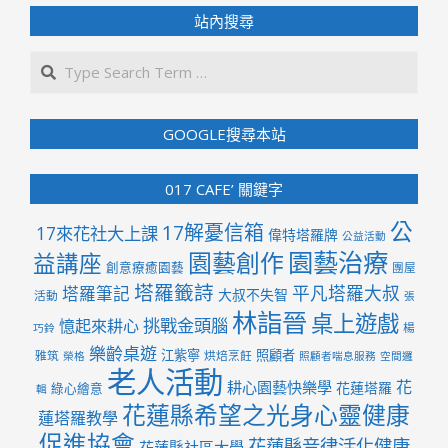
站內搜尋
Search
GOOGLE搜尋本站
017 CAFE’ 關鍵字
公
17解憂信箱
17來花社大上課
偉特塔羅牌
公益活動
園藝治療
園藝創作
益講座
創意療癒園藝
團屋
塔羅籤詩
平凡塔羅大叔
塔羅筆記
大叔不失智
活動
張
林詣晉
桌上遊戲
挑戰金頭腦
憶起來耕心
楊
巧鈴
樂齡桌遊
江紫寧
照顧者
雅筑
烘焙烹飪
榮格
照顧者喘息服務
空間邏
老人活動
花
耕心園藝快樂學
花蓮塔羅
綠心繪意
輯
花蓮縣希望之光身心靈健康
蓮塔羅教學
促進協會
花蓮縣音律活化健康
花蓮縣社區大學