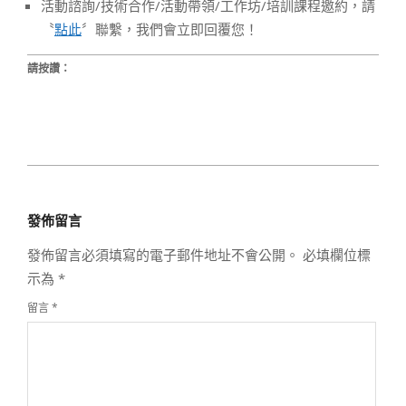
活動諮詢/技術合作/活動帶領/工作坊/培訓課程邀約，請
〝
點此
〞聯繫，我們會立即回覆您！
請按讚：
2020-
03-
發佈留言
26
發佈留言必須填寫的電子郵件地址不會公開。
必填欄位標
示為
*
留言
*