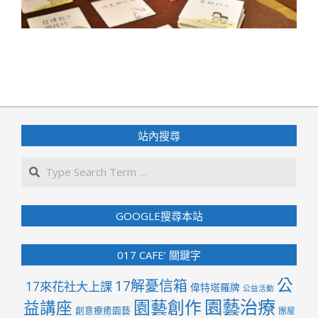
2020-
03-
18
站內搜尋
Search
GOOGLE搜尋本站
017 CAFE’ 關鍵字
公
17解憂信箱
17來花社大上課
偉特塔羅牌
公益活動
園藝治療
園藝創作
益講座
創意療癒園藝
團屋