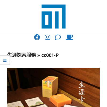
Skip
to
content
017
Primary
Cafe'
Navigation
與
Menu
生涯探索服務 »
cc001-P
你
一
起
咖
啡
館