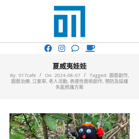
Skip
to
content
017
Primary
Cafe'
Navigation
與
Menu
夏威夷娃娃
你
By:
017cafe
On:
2024-08-07
Tagged:
園藝創作
,
園藝治療
,
江紫寧
,
老人活動
,
表達性藝術創作
,
預防及延緩
一
失能照護方案
起
咖
啡
館