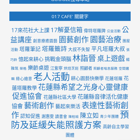
017 CAFE’ 關鍵字
公
17解憂信箱
17來花社大上課
偉特塔羅牌
公益活動
園藝治療
園藝創作
益講座
創意療癒園藝
團屋
塔羅籤詩
平凡塔羅大叔
塔羅筆記
大叔不失智
活動
張
林詣晉
桌上遊戲
挑戰金頭腦
憶起來耕心
楊
巧鈴
樂齡桌遊
江紫寧
照顧者
雅筑
烘焙烹飪
榮格
照顧者喘息服務
空間邏
老人活動
花
耕心園藝快樂學
花蓮塔羅
綠心繪意
輯
花蓮縣希望之光身心靈健康
蓮塔羅教學
促進協會
花蓮縣音律活化健康
花蓮縣社區大學
表達性藝術創
藝術創作
協會
藝起來樂活
預
作
陳立如
認知促進
謝惠雯
讀書會
青少年團體
陳柏瑜
防及延緩失能照護方案
高齡自主學習
團體