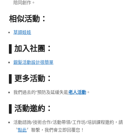
陪同創作。
相似活動：
草頭娃娃
加入社團：
▌
銀髮活動設計很簡單
更多活動：
▌
我們過去的”預防及延緩失能
老人活動
。
活動邀約：
▌
活動諮詢/技術合作/活動帶領/工作坊/培訓課程邀約，請
〝
點此
〞聯繫，我們會立即回覆您！