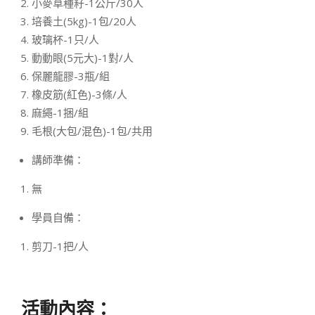
小麥草種籽-1公斤/30人
培養土(5kg)-1包/20人
玻璃杯-1只/人
動動眼(5元大)-1對/人
保麗龍膠-3瓶/組
橡皮筋(紅色)-3條/人
麻繩-1捆/組
毛根(大包/混色)-1包/共用
講師準備：
無
學員自備：
剪刀-1把/人
活動內容：