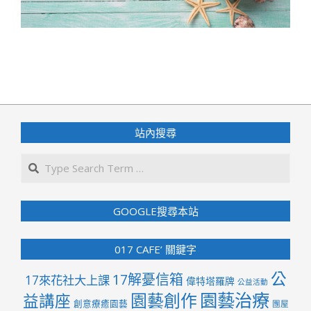
2023-
02-
08
站內搜尋
Search
GOOGLE搜尋本站
017 CAFE’ 關鍵字
公
17解憂信箱
17來花社大上課
偉特塔羅牌
公益活動
園藝治療
園藝創作
益講座
創意療癒園藝
團屋