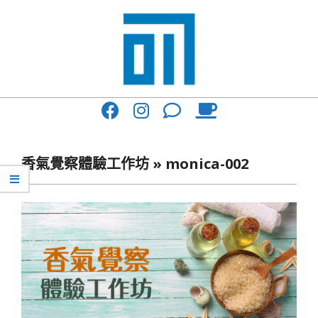
Skip
to
content
017
Primary
Cafe'
Navigation
與
Menu
香氣覺察體驗工作坊 »
monica-002
你
一
起
咖
啡
館