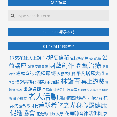
站內搜尋
Search
GOOGLE搜尋本站
017 CAFE’ 關鍵字
公
17解憂信箱
17來花社大上課
偉特塔羅牌
公益活動
園藝治療
園藝創作
益講座
創意療癒園藝
團屋
塔羅籤詩
平凡塔羅大叔
塔羅筆記
大叔不失智
活動
張
林詣晉
桌上遊戲
挑戰金頭腦
憶起來耕心
楊
巧鈴
樂齡桌遊
江紫寧
照顧者
雅筑
烘焙烹飪
榮格
照顧者喘息服務
空間邏
老人活動
花
耕心園藝快樂學
花蓮塔羅
綠心繪意
輯
花蓮縣希望之光身心靈健康
蓮塔羅教學
促進協會
花蓮縣音律活化健康
花蓮縣社區大學