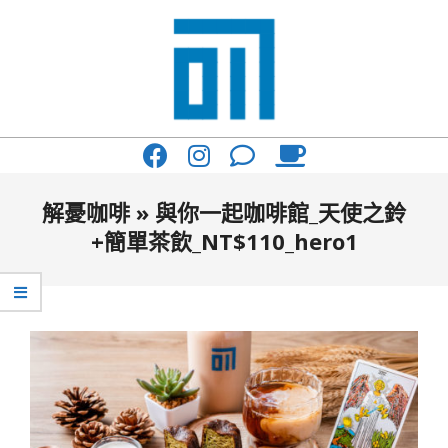
Skip
to
content
017
Primary
Cafe'
Navigation
與
Menu
解憂咖啡 »
與你一起咖啡館_天使之鈴
你
+簡單茶飲_NT$110_hero1
一
起
咖
啡
館