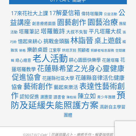
公
17解憂信箱
17來花社大上課
偉特塔羅牌
公益活動
園藝治療
園藝創作
益講座
創意療癒園藝
團屋
塔羅籤詩
平凡塔羅大叔
塔羅筆記
大叔不失智
活動
張
林詣晉
桌上遊戲
挑戰金頭腦
憶起來耕心
楊
巧鈴
樂齡桌遊
江紫寧
照顧者
雅筑
烘焙烹飪
榮格
照顧者喘息服務
空間邏
老人活動
花
耕心園藝快樂學
花蓮塔羅
綠心繪意
輯
花蓮縣希望之光身心靈健康
蓮塔羅教學
促進協會
花蓮縣音律活化健康
花蓮縣社區大學
表達性藝術創
藝術創作
協會
藝起來樂活
預
作
陳立如
認知促進
謝惠雯
讀書會
青少年團體
陳柏瑜
防及延緩失能照護方案
高齡自主學習
團體
©2017 017 Cafe' │花蓮塔羅占卜、療癒手作、解憂咖啡館