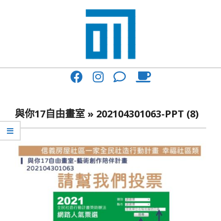
Skip
to
content
017
Primary
Cafe'
Navigation
與
Menu
與你17自由畫室 »
202104301063-PPT (8)
你
一
起
咖
啡
館