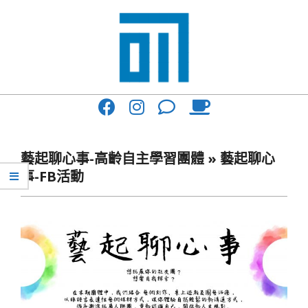
Skip
to
content
017
Primary
Cafe'
Navigation
與
Menu
藝起聊心事-高齡自主學習團體 »
藝起聊心
你
事-FB活動
一
起
咖
啡
館