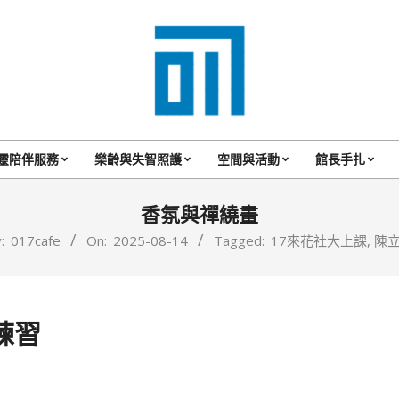
017
Cafe'
靈陪伴服務
樂齡與失智照護
空間與活動
館長手扎
Primary
與
Navigation
香氛與禪繞畫
你
Menu
:
017cafe
On:
2025-08-14
Tagged:
17來花社大上課
,
陳
一
起
咖
練習
啡
館