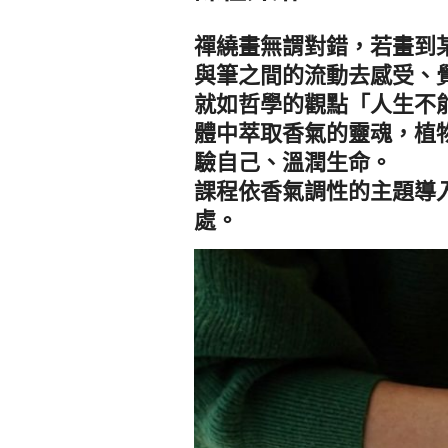
禪繞畫無謂對錯，若畫到
與筆之間的流動去感受、
就如哲學的觀點「人生不
體中萃取香氣的靈魂，植
驗自己、溫潤生命。
課程依香氣調性的主題導
處。