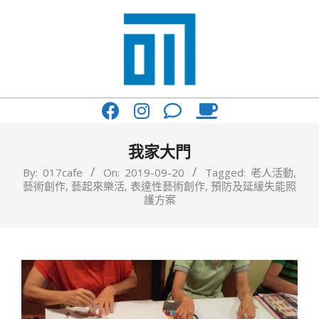
Skip
to
content
017
Primary
Cafe'
Navigation
與
Menu
我家大門
你
By:
017cafe
On:
2019-09-20
Tagged:
老人活動
,
藝術創作
,
藝起來樂活
,
表達性藝術創作
,
預防及延緩失能照
一
護方案
起
咖
啡
館