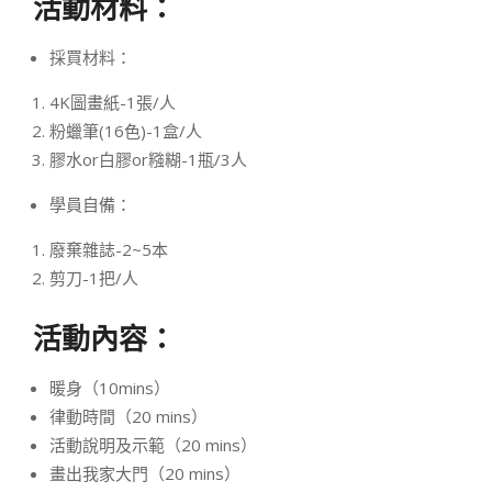
活動材料：
採買材料：
4K圖畫紙-1張/人
粉蠟筆(16色)-1盒/人
膠水or白膠or糨糊-1瓶/3人
學員自備：
廢棄雜誌-2~5本
剪刀-1把/人
活動內容：
暖身（10mins）
律動時間（20 mins）
活動說明及示範（20 mins）
畫出我家大門（20 mins）