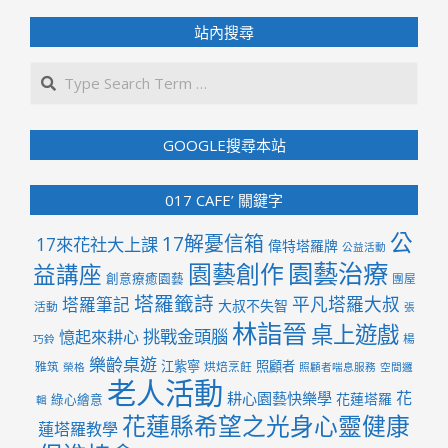
站內搜尋
Search
GOOGLE搜尋本站
017 CAFE’ 關鍵字
公
17解憂信箱
17來花社大上課
偉特塔羅牌
公益活動
園藝治療
園藝創作
益講座
創意療癒園藝
團屋
塔羅籤詩
平凡塔羅大叔
塔羅筆記
大叔不失智
活動
張
林詣晉
桌上遊戲
挑戰金頭腦
憶起來耕心
楊
巧鈴
樂齡桌遊
江紫寧
照顧者
雅筑
烘焙烹飪
榮格
照顧者喘息服務
空間邏
老人活動
花
耕心園藝快樂學
花蓮塔羅
綠心繪意
輯
花蓮縣希望之光身心靈健康
蓮塔羅教學