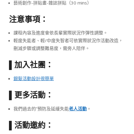
藝術創作-拼貼畫-雜誌拼貼（30 mins）
注意事項：
課程內容及進度會依長輩實際狀況作彈性調整。
輕度失能者、輕/中度失智者可依實際狀況作活動改造，
刪減步驟或調整難易度，需旁人陪伴。
加入社團：
▌
銀髮活動設計很簡單
更多活動：
▌
我們過去的”預防及延緩失能
老人活動
。
活動邀約：
▌