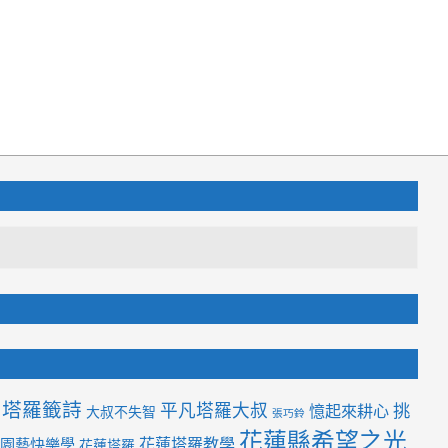
塔羅籤詩
平凡塔羅大叔
挑
憶起來耕心
大叔不失智
張巧鈴
花蓮縣希望之光
花蓮塔羅教學
園藝快樂學
花蓮塔羅