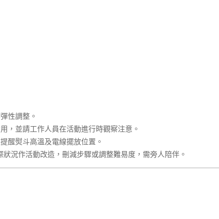
作彈性調整。
食用，並請工作人員在活動進行時觀察注意。
並提醒熨斗高溫及電線擺放位置。
際狀況作活動改造，刪減步驟或調整難易度，需旁人陪伴。