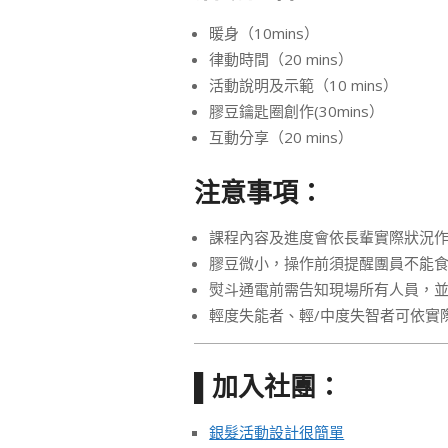
暖身（10mins）
律動時間（20 mins）
活動說明及示範（10 mins）
膠豆鑰匙圈創作(30mins）
互動分享（20 mins）
注意事項：
課程內容及進度會依長輩實際狀況
膠豆微小，操作前須提醒團員不能
熨斗通電前需告知現場所有人員，
輕度失能者、輕/中度失智者可依實
加入社團：
▌
銀髮活動設計很簡單