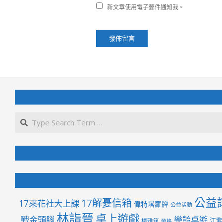
新文章使用電子郵件通知我。
公益
17解憂信箱
17來花社大上課
偉特塔羅牌
公益活動
林詣晉
桌上遊戲
戰金頭腦
樂齡桌遊
江
楊雅筑
榮格