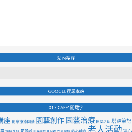
站內搜尋
Search
GOOGLE搜尋本站
017 CAFE’ 關鍵字
園藝治療
園藝創作
講座
塔羅筆記
創意療癒園藝
團屋活動
老人活動
耕心
紫寧
照顧者
綠心繪意
烘焙烹飪
照顧者喘息服務
空間邏輯