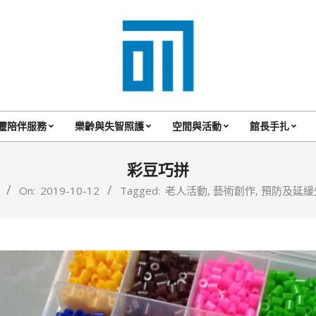
017
Cafe'
靈陪伴服務
樂齡與失智照護
空間與活動
館長手扎
Primary
與
Navigation
彩豆巧拼
你
Menu
On:
2019-10-12
Tagged:
老人活動
,
藝術創作
,
預防及延緩
一
起
咖
啡
館