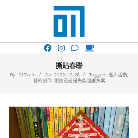
Skip
to
content
017
Primary
Cafe'
Navigation
與
Menu
撕貼春聯
你
By:
017cafe
On:
2022-12-28
Tagged:
老人活動
,
藝術創作
,
預防及延緩失能照護方案
一
起
咖
啡
館