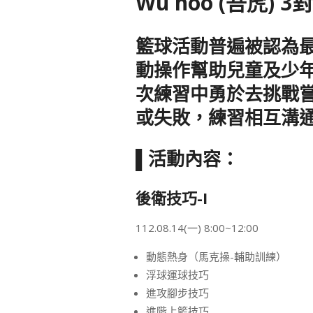
Wu hoo (吾虎)
籃球活動普遍被認為
動操作幫助兒童及少
次練習中勇於去挑戰
或失敗，練習相互溝
▌活動內容：
後衛技巧-I
112.08.14(一) 8:00~12:00
動態熱身（馬克操-輔助訓練）
浮球運球技巧
進攻腳步技巧
進階上籃技巧