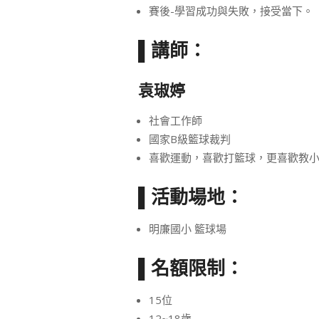
賽後-學習成功與失敗，接受當下。
▌講師：
袁琡婷
社會工作師
國家B級籃球裁判
喜歡運動，喜歡打籃球，更喜歡教
▌活動場地：
明廉國小 籃球場
▌名額限制：
15位
12~18歲