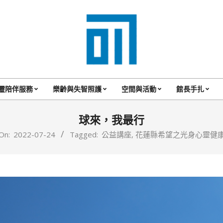
017
Cafe'
靈陪伴服務
樂齡與失智照護
空間與活動
館長手扎
Primary
與
Navigation
球來，我最行
你
Menu
On:
2022-07-24
Tagged:
公益講座
,
花蓮縣希望之光身心靈健
一
起
咖
啡
館