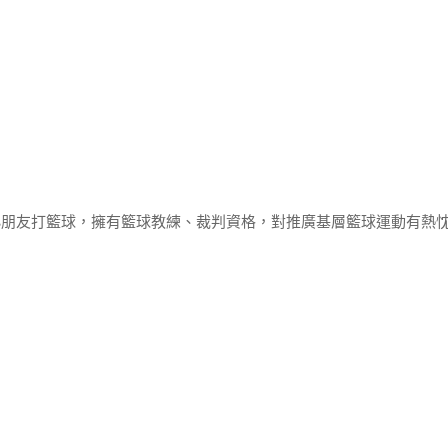
小朋友打籃球，擁有籃球教練、裁判資格，對推廣基層籃球運動有熱