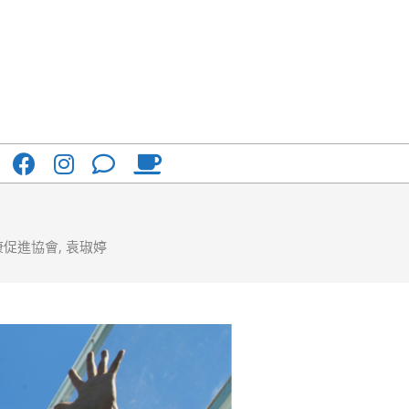
康促進協會
,
袁琡婷