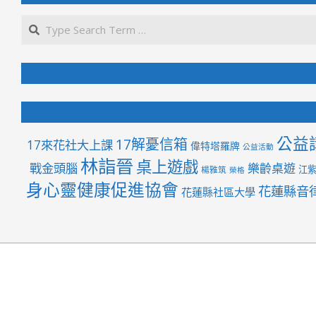
公益
17解憂信箱
17來花社大上課
偉特塔羅牌
公益活動
林詣晉
桌上遊戲
戰金頭腦
樂齡桌遊
江
楊雅筑
榮格
身心靈健康促進協會
花蓮縣音
花蓮縣社區大學