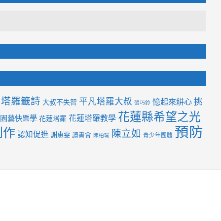
塔羅籤詩
平凡塔羅大叔
挑
憶起來耕心
大叔不失智
張巧鈴
花蓮縣希望之光
花蓮塔羅教學
園藝快樂學
花蓮塔羅
預防
創作
陳立如
認知促進
謝惠雯
讀書會
青少年團體
陳柏瑜