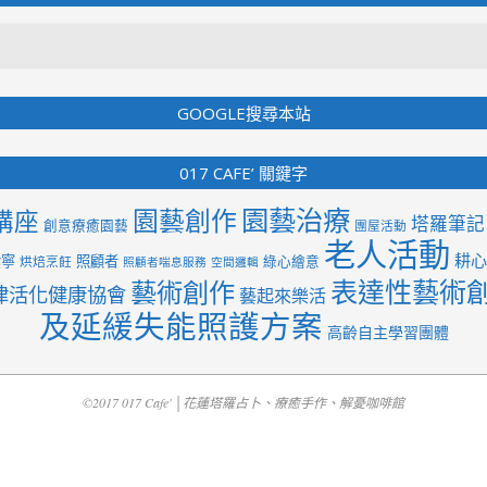
Search
GOOGLE搜尋本站
017 CAFE’ 關鍵字
園藝治療
園藝創作
講座
塔羅筆記
創意療癒園藝
團屋活動
老人活動
耕心
紫寧
照顧者
綠心繪意
烘焙烹飪
照顧者喘息服務
空間邏輯
表達性藝術
藝術創作
律活化健康協會
藝起來樂活
及延緩失能照護方案
高齡自主學習團體
©2017 017 Cafe' │花蓮塔羅占卜、療癒手作、解憂咖啡館