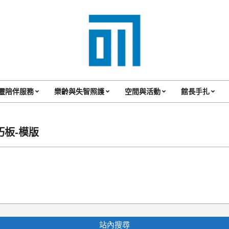
017
Cafe'
靈陪伴服務
樂齡與失智照護
空間與活動
館長手扎
Primary
與
Navigation
你
Menu
巧板-模版
一
起
咖
啡
館
站內搜尋