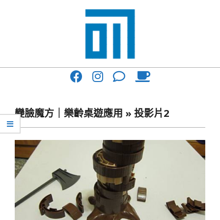
Skip
to
content
017
Primary
Cafe'
Navigation
與
Menu
變臉魔方｜樂齡桌遊應用 »
投影片2
你
一
起
咖
啡
館