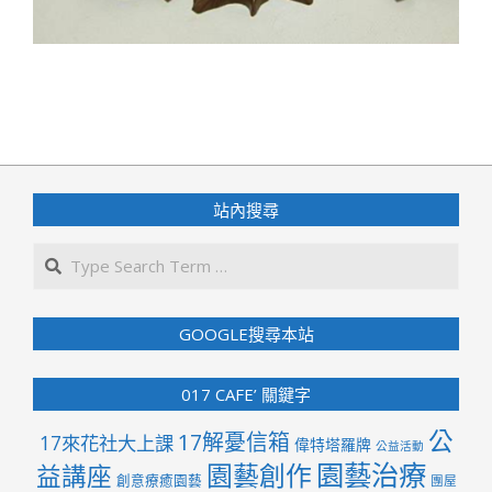
2023-
10-
08
站內搜尋
Search
GOOGLE搜尋本站
017 CAFE’ 關鍵字
公
17解憂信箱
17來花社大上課
偉特塔羅牌
公益活動
園藝治療
園藝創作
益講座
創意療癒園藝
團屋