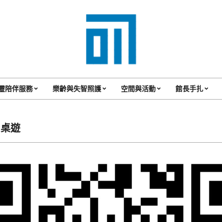
017
Cafe'
靈陪伴服務
樂齡與失智照護
空間與活動
館長手扎
Primary
與
Navigation
你
Menu
-桌遊
一
起
咖
啡
館