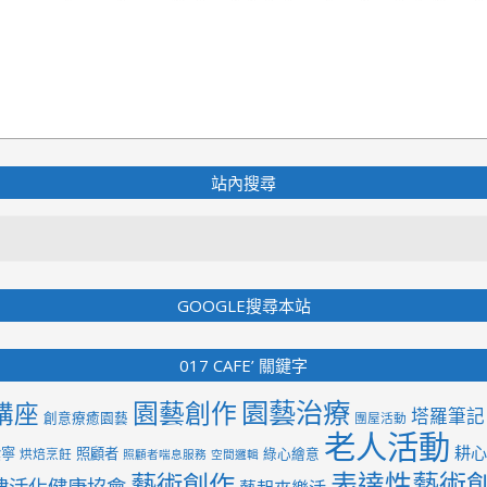
站內搜尋
Search
GOOGLE搜尋本站
017 CAFE’ 關鍵字
園藝治療
園藝創作
講座
塔羅筆記
創意療癒園藝
團屋活動
老人活動
耕心
紫寧
照顧者
綠心繪意
烘焙烹飪
照顧者喘息服務
空間邏輯
表達性藝術
藝術創作
律活化健康協會