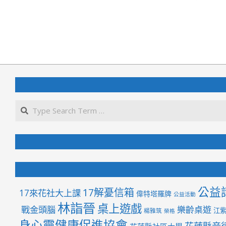
2024-
05-
30
公益
17解憂信箱
17來花社大上課
偉特塔羅牌
公益活動
林詣晉
桌上遊戲
戰金頭腦
樂齡桌遊
江
楊雅筑
榮格
身心靈健康促進協會
花蓮縣音