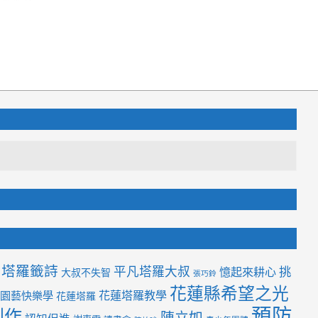
塔羅籤詩
平凡塔羅大叔
挑
憶起來耕心
大叔不失智
張巧鈴
花蓮縣希望之光
花蓮塔羅教學
園藝快樂學
花蓮塔羅
預防
創作
陳立如