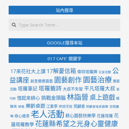
站內搜尋
Search
GOOGLE搜尋本站
017 CAFE’ 關鍵字
公
17解憂信箱
17來花社大上課
偉特塔羅牌
公益活動
園藝治療
園藝創作
益講座
創意療癒園藝
團屋
塔羅籤詩
平凡塔羅大叔
塔羅筆記
大叔不失智
活動
張
林詣晉
桌上遊戲
挑戰金頭腦
憶起來耕心
楊
巧鈴
樂齡桌遊
江紫寧
照顧者
雅筑
烘焙烹飪
榮格
照顧者喘息服務
空間邏
老人活動
花
耕心園藝快樂學
花蓮塔羅
綠心繪意
輯
花蓮縣希望之光身心靈健康
蓮塔羅教學