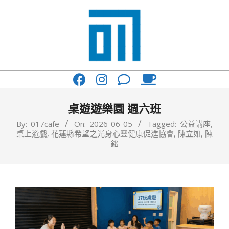
Skip
to
content
017
Primary
Cafe'
Navigation
與
Menu
桌遊遊樂園 週六班
你
By:
017cafe
On:
2026-06-05
Tagged:
公益講座
,
桌上遊戲
,
花蓮縣希望之光身心靈健康促進協會
,
陳立如
,
陳
一
銘
起
咖
啡
館