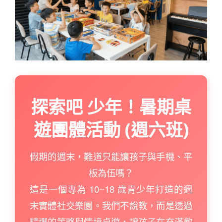
探索吧 少年！暑期桌
遊團體活動 (週六班)
假期的週末，難道只能讓孩子與手機、平
板為伍嗎？
這是一個專為 10~18 歲青少年打造的週
末實體社交樂園。我們不說教，而是透過
精選的策略與情境桌遊，讓孩子在充滿歡