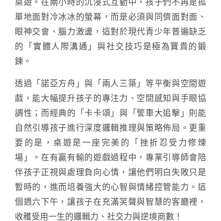
桌遊。在兩小時的沉浸式互動中，孩子們不再是孤
單地面對冷冰冰的螢幕，而是必須與同儕面對面、
眼神交會、腦力激盪，這對於現代青少年普遍缺乏
的「實體人際溝通」與社交技巧是極為寶貴的鍛
鍊。
透過「諾亞方舟」與「兩人三築」等平衡與空間遊
戲，能大幅提升孩子的專注力、空間感知與手眼協
調性；而經典的「卡卡頌」與「警車大追擊」則能
自然引導孩子進行深度邏輯推理與策略佈局。更重
要的是，桌遊是一座完美的「挫折忍受力修煉
場」。在有贏有輸的遊戲過程中，專業引導師會陪
伴孩子正視與處理負向心情，讓他們明白失敗只是
暫時的，進而培養強大的心智與情緒控管能力。這
個週六下午，讓孩子在充滿笑聲與智慧的客廳裡，
收穫受用一生的邏輯力、社交力與逆境商數！