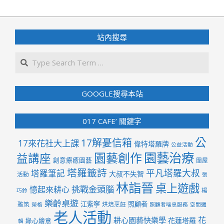
2020-
04-
02
站內搜尋
Search
GOOGLE搜尋本站
017 CAFE’ 關鍵字
公
17解憂信箱
17來花社大上課
偉特塔羅牌
公益活動
園藝治療
園藝創作
益講座
創意療癒園藝
團屋
塔羅籤詩
平凡塔羅大叔
塔羅筆記
大叔不失智
活動
張
林詣晉
桌上遊戲
挑戰金頭腦
憶起來耕心
楊
巧鈴
樂齡桌遊
江紫寧
照顧者
雅筑
烘焙烹飪
榮格
照顧者喘息服務
空間邏
老人活動
花
耕心園藝快樂學
花蓮塔羅
綠心繪意
輯