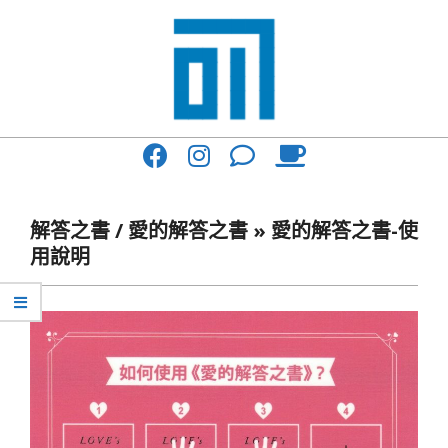
Skip
to
content
017
Primary
Cafe'
Navigation
與
Menu
解答之書 / 愛的解答之書 »
愛的解答之書-使
你
用說明
一
起
咖
啡
館