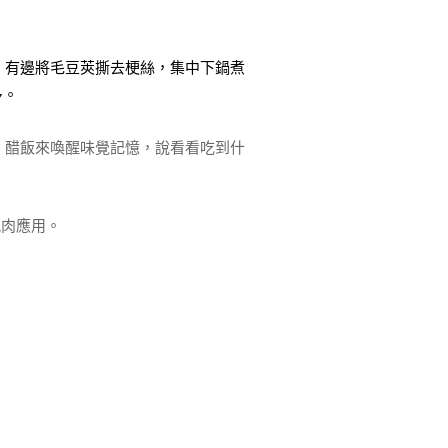
，有邊將毛豆莢撕去梗絲，集中下鍋煮
多。
醋飯來喚醒味覺記憶，說看看吃到什
肉應用。