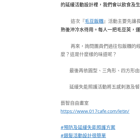
的延緩活動設計裡，我們會以飲食及
這次『
毛豆飯糰
』活動主要先讓
熟後沖冷水待用。
每人一把毛豆莢，
再來，詢問團員們過往包飯糰的經驗
麼？這是什麼樣的味道呢？
最後再依圓型、三角形、四方形由簡
延緩失能照護活動將五感刺激及餐飲
藝智自由畫室
https://www.017cafe.com/letin/
#預防及延緩失能照護方案
#銀髮活動設計很簡單