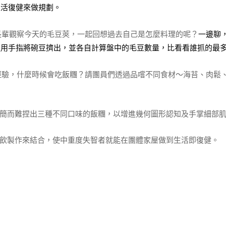
生活復健來做規劃。
長輩觀察今天的毛豆莢，一起回想過去自己是怎麼料理的呢？
一邊聊
運用手指將碗豆擠出，並各自計算盤中的毛豆數量，比看看誰抓的最
，什麼時候會吃飯糰？請團員們透過品嚐不同食材～海苔、肉鬆、
而難捏出三種不同口味的飯糰，以增進幾何圖形認知及手掌細部肌
製作來結合，使中重度失智者就能在團體家屋做到生活即復健。