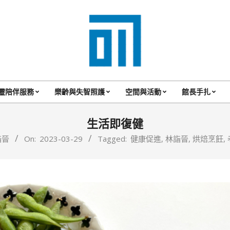
017
Cafe'
靈陪伴服務
樂齡與失智照護
空間與活動
館長手扎
Primary
與
Navigation
生活即復健
你
Menu
詣晉
On:
2023-03-29
Tagged:
健康促進
,
林詣晉
,
烘焙烹飪
,
一
起
咖
啡
館