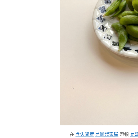
在
＃失智症
＃團體家屋
帶領
＃