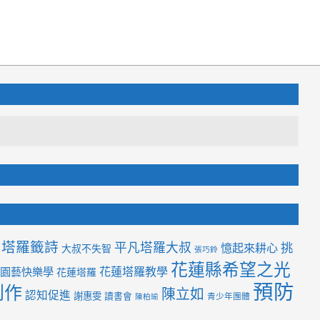
塔羅籤詩
平凡塔羅大叔
挑
憶起來耕心
大叔不失智
張巧鈴
花蓮縣希望之光
花蓮塔羅教學
園藝快樂學
花蓮塔羅
預防
創作
陳立如
認知促進
謝惠雯
讀書會
青少年團體
陳柏瑜