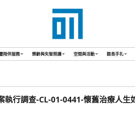
017
Cafe'
靈陪伴服務
樂齡與失智照護
空間與活動
館長手扎
Primary
與
Navigation
你
Menu
一
起
案執行調查-CL-01-0441-懷舊治療人生
咖
啡
館