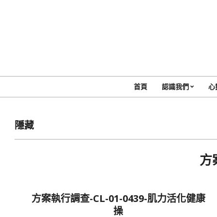
Skip
to
content
首頁
認識我們
心
隱藏
方
2024-
10-
方案執行調查-CL-01-0439-肌力活化健康
04
操