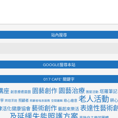
站內搜尋
Search
GOOGLE搜尋本站
017 CAFE’ 關鍵字
園藝治療
園藝創作
講座
塔羅筆記
創意療癒園藝
團屋活動
老人活動
耕心
紫寧
照顧者
綠心繪意
烘焙烹飪
照顧者喘息服務
空間邏輯
表達性藝術
藝術創作
律活化健康協會
藝起來樂活
及延緩失能照護方案
高齡自主學習團體