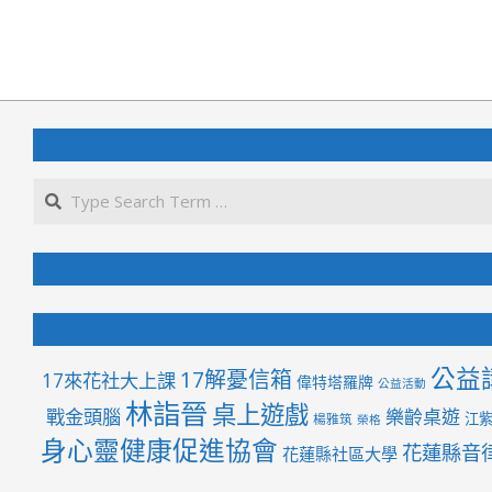
2024-
10-
04
公益
17解憂信箱
17來花社大上課
偉特塔羅牌
公益活動
林詣晉
桌上遊戲
戰金頭腦
樂齡桌遊
江
楊雅筑
榮格
身心靈健康促進協會
花蓮縣音
花蓮縣社區大學