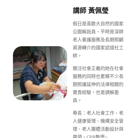
講師 黃佩瑩
假日是喜歡大自然的國家
公園解說員，平時是深耕
老人養護服務及長期照顧
資源轉介的國家認證社工
師。
關注社會正義的她在社會
服務的同時也累積不少長
期照護延伸的法律相關的
寶貴經驗，也是調解委
員。
專長：老人社會工作、老
人健康管理、機構安全管
理、老人團體活動設計與
帶領、CPR教學~