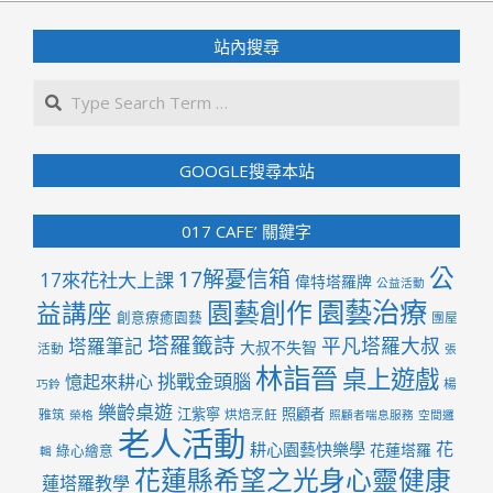
站內搜尋
Search
GOOGLE搜尋本站
017 CAFE’ 關鍵字
公
17解憂信箱
17來花社大上課
偉特塔羅牌
公益活動
園藝治療
園藝創作
益講座
創意療癒園藝
團屋
塔羅籤詩
平凡塔羅大叔
塔羅筆記
大叔不失智
活動
張
林詣晉
桌上遊戲
挑戰金頭腦
憶起來耕心
楊
巧鈴
樂齡桌遊
江紫寧
照顧者
雅筑
烘焙烹飪
榮格
照顧者喘息服務
空間邏
老人活動
花
耕心園藝快樂學
花蓮塔羅
綠心繪意
輯
花蓮縣希望之光身心靈健康
蓮塔羅教學