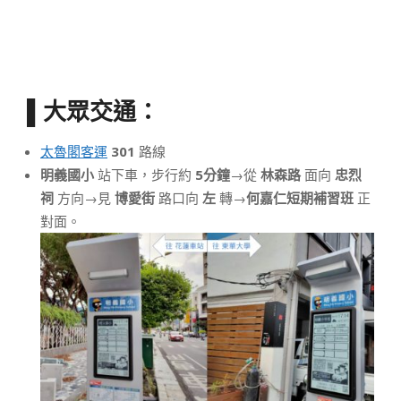
▌大眾交通：
太魯閣客運
301
路線
明義國小
站下車，步行約
5分鐘
→從
林森路
面向
忠烈
祠
方向→見
博愛街
路口向
左
轉→
何嘉仁短期補習班
正
對面。