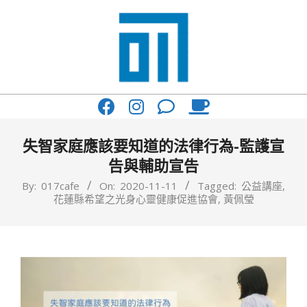
Skip
to
content
017
Primary
Cafe'
Navigation
與
Menu
失智家庭應該要知道的法律行為-監護宣
你
告與輔助宣告
一
By:
017cafe
On:
2020-11-11
Tagged:
公益講座
,
花蓮縣希望之光身心靈健康促進協會
,
黃佩瑩
起
咖
啡
館